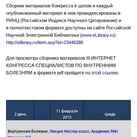
Сборник материалов Конгресса в целом и каждый
опубликованный материал в нем проиндексированы в
Артериальная гипертония 2015. Новости и актуальные проблемы
РИНЦ (Российском Индексе Научного Цитирования) и
в полнотекстовом формате доступны на сайте Российской
Научной Электронной Библиотеки (
www.eLibrary.ru)
:
http://elibrary.ru/item.asp?id=23446386
Для просмотра сборника материалов III ИНТЕРНЕТ
КОНГРЕССА СПЕЦИАЛИСТОВ ПО ВНУТРЕННИМ
Ответы на вопросы
БОЛЕЗНЯМ в формате pdf пройдите
по этой ссылке
.
11 февраля
2 день
среда
Implications of Recent Guidelines to Lipid Management
201
5
Внутренние болезни.
Лекция Мастер-класс. Академик РАН