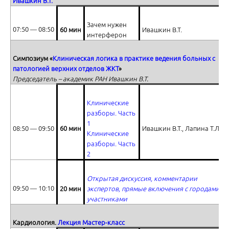
Ивашкин В.Т.
Зачем нужен
07:50 ― 08:50
60 мин
Ивашкин В.Т.
интерферон
Ответы на вопросы
Симпозиум «
Клиническая логика в практике ведения больных с
патологией верхних отделов ЖКТ
»
Председатель – академик РАН Ивашкин В.Т.
Клинические
разборы. Часть
1
08:50 ― 09:50
60 мин
Ивашкин В.Т., Лапина Т.Л.
The last revolution in lipids: from statins to monoclonal antibodies PCS
Клинические
разборы. Часть
2
Открытая дискуссия, комментарии
09:50 ― 10:10
20 мин
экспертов, прямые включения с городами-
участниками
Ответы на вопросы
Кардиология.
Лекция Мастер-класс