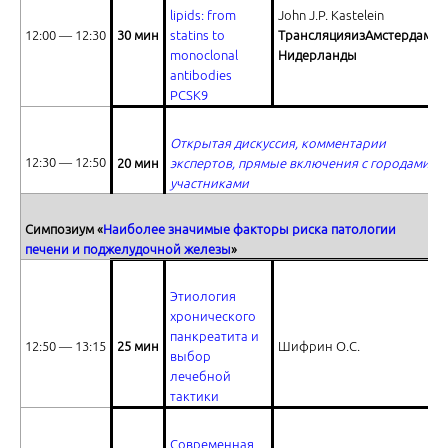
Ответы на вопросы
lipids: from
John J.P. Kastelein
12:00 ― 12:30
30 мин
statins to
Трансляция
из
Амстердама
,
monoclonal
Нидерланды
antibodies
PCSK9
Открытая дискуссия, комментарии
Past experience is a basis of future success: the best approaches of H. 
12:30 ― 12:50
20 мин
экспертов, прямые включения с городами-
участниками
Симпозиум «
Наиболее значимые факторы риска патологии
печени и поджелудочной железы
»
Этиология
хронического
Ответы на вопросы
панкреатита и
12:50 ― 13:15
25 мин
Шифрин О.С.
выбор
лечебной
тактики
Современная