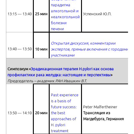
парадигма
Профилактика рака желудка - практические шаги
алкогольной и
13:15 ― 13:40
25 мин
Успенский Ю.П.
неалкогольной
болезни
печени
Открытая дискуссия, комментарии
13:40 ― 13:50
10 мин
экспертов, прямые включения с городами-
участниками
Проблема выбора ключевых препаратов для эрадикации H.Pylori.
Симпозиум «
Эрадикационная терапия H.pylori как основа
профилактики рака желудка: настоящее и перспективы
»
Председатель – академик РАН Ивашкин В.Т.
Past experience
is a basis of
Гепатокардиальные связи в клинической практике. Часть 1
future success:
Peter Malfertheiner
13:50 ― 14:10
20 мин
the best
Трансляция из
approaches of
Магдебурга, Германия
H. pylori
treatment