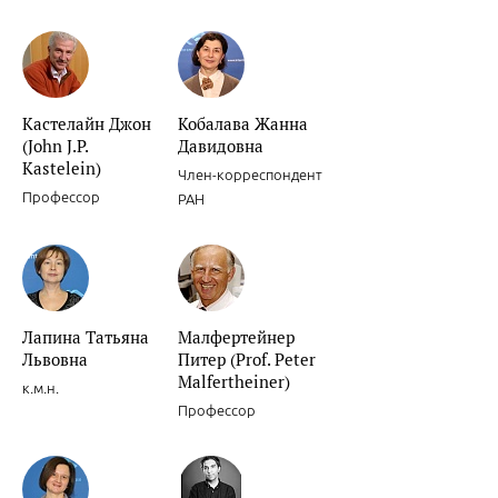
Кастелайн Джон
Кобалава Жанна
(John J.P.
Давидовна
Kastelein)
Член-корреспондент
Профессор
РАН
Лапина Татьяна
Малфертейнер
Львовна
Питер (Prof. Peter
Malfertheiner)
к.м.н.
Профессор