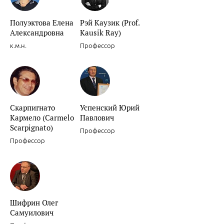
Полуэктова Елена
Рэй Каузик (Prof.
Александровна
Kausik Ray)
к.м.н.
Профессор
Скарпигнато
Успенский Юрий
Кармело (Carmelo
Павлович
Scarpignato)
Профессор
Профессор
Шифрин Олег
Самуилович