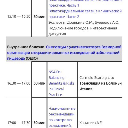
практике. Часть 1
Гепатокардиальные связи в клинической
15:10 ― 16:30
80 мин
практике. Часть 2
Эксперты: Драпкина О.М., Буеверов А.О.
Подключение городов, интерактивная
Национальные рекомендации по контролю осложнений, связанны
дискуссия
Внутренние болезни.
Симпозиум с участием
эксперта Всемирной
организации специализированных исследований заболеваний
пищевода
(
OESO
)
NSAIDs:
Ответы на вопросы
Balancing
Carmelo Scarpignato
16:30 ― 17:00
30 мин
Benefits & Risks
Трансляция из Болоньи,
in Clinical
Италия
Practice
Национальные
рекомендации
по контролю
Надежды и разочарования 2014 года. Часть первая
17:00 ― 17:30
30 мин
Каратеев А.Е.
осложнений,