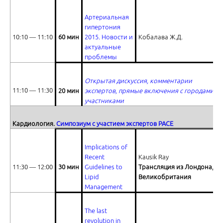
Артериальная
гипертония
10:10 ― 11:10
60 мин
2015. Новости и
Кобалава Ж.Д.
актуальные
проблемы
Этиология хронического панкреатита и выбор лечебной тактики
Открытая дискуссия, комментарии
11:10 ― 11:30
20 мин
экспертов, прямые включения с городами-
участниками
Кардиология.
Симпозиум с участием экспертов
PACE
Современная парадигма алкогольной и неалкогольной болезни 
Implications of
Recent
Kausik Ray
11:30 ― 12:00
30 мин
Guidelines to
Трансляция из Лондона,
Lipid
Великобритания
Management
The last
revolution in