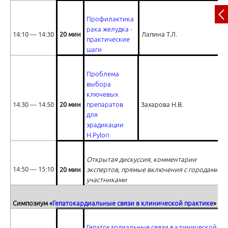
Профилактика
рака желудка -
14:10 ― 14:30
20 мин
Лапина Т.Л.
Гепатокардиальные связи в клинической практике. Часть 2
практические
шаги
Проблема
выбора
ключевых
14:30 ― 14:50
20 мин
препаратов
Захарова Н.В.
для
Ответы на вопросы
эрадикации
H.Pylori
Открытая дискуссия, комментарии
14:50 ― 15:10
20 мин
экспертов, прямые включения с городами-
участниками
Ответы на вопросы
Симпозиум «
Гепатокардиальные связи в клинической практике
»
Гепатокардиальные связи в клинической