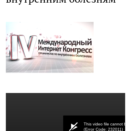
This video file cannot be 
(Error Code: 232011)