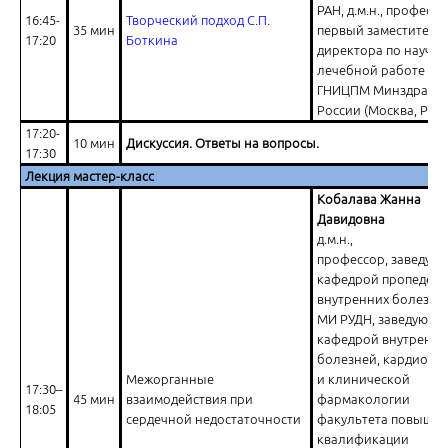
РАН, д.м.н., профессо
16:45-
Творческий подход С.П.
35 мин
первый заместитель
17:20
Боткина
директора по научно
лечебной работе ФГ
ГНИЦПМ Минздрава
России (Москва, Росс
17:20-
10 мин
Дискуссия. Ответы на вопросы.
17:30
Лекция мастер-класс
Кобалава Жанна
Давидовна
д.м.н.,
профессор, заведую
кафедрой пропедевт
внутренних болезне
МИ РУДН, заведующа
кафедрой внутренни
болезней, кардиоло
Межорганные
и клинической
17:30–
45 мин
взаимодействия при
фармакологии
18:05
сердечной недостаточности
факультета повыше
квалификации