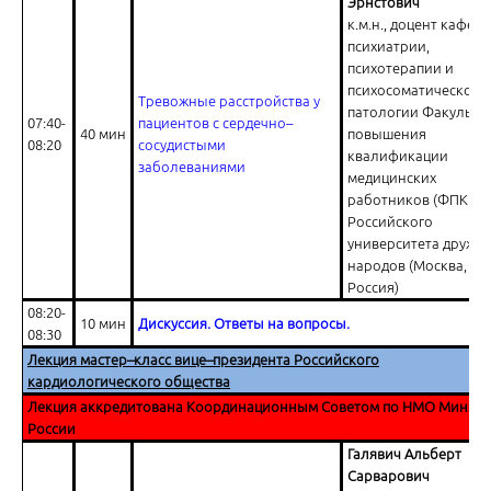
Эрнстович
к.м.н., доцент кафед
психиатрии,
Первый уровень управления: контроль артериального давления у
психотерапии и
риска
психосоматической
Тревожные расстройства у
патологии Факульте
07:40-
пациентов с сердечно–
40 мин
повышения
08:20
сосудистыми
квалификации
заболеваниями
медицинских
работников (ФПКМР
Российского
университета дружб
Второй уровень управления: контроль артериального давления у
народов (Москва,
высокого риска
Россия)
08:20-
10 мин
Дискуссия. Ответы на вопросы.
08:30
Лекция мастер–класс вице–президента Российского
кардиологического общества
Лекция аккредитована Координационным Советом по НМО Минздр
России
Дискуссия
Галявич Альберт
Сарварович