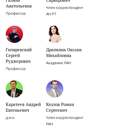
Галина
Сарварович
Анатольевна
Член-корреспондент
Профессор
АН РТ
Гиляревский
Драпкина Оксана
Сергей
Михайловна
Руджерович
Академик РАН
Профессор
Каратеев Андрей
Козлов Роман
Евгеньевич
Сергеевич
д.м.н.
Член-корреспондент
РАН