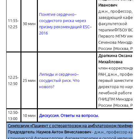
Иванович
д.м.н., профессор,
Понятие сердечно–
заведующий кафедр
11:55-
сосудистого риска через
30 мин
факультетской
12:25
призму рекомендаций ESC–
терапииФГБОУ ВО
2016
Первого МГМУ им. И.
Доказательная база в отношении лекарственных средств для ку
Сеченова Минздрава
боли
России (Москва, Росс
Драпкина Оксана
Михайловна
член-корреспондент
Липиды и сердечно–
РАН, д.м.н., профессо
12:25-
25 мин
сосудистый риск. Что
первый заместитель
12:50
нового?
директора по научно
лечебной работе ФГ
Ответы на вопросы
ГНИЦПМ Минздрава
России (Москва, Росс
12:50-
10 мин
Дискуссия. Ответы на вопросы.
13:00
Симпозиум «Пациент с остеоартрозом на амбулаторном приёме»
Председатель: Наумов Антон Вячеславович
- д.м.н., профессор каф
клинической фармакологии, фармакотерапии и скорой медицинск