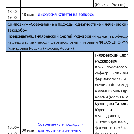
(Москва, Россия)
18:50-
10 мин
Дискуссия. Ответы на вопросы.
19:00
Симпозиум «Современные подходы к диагностике и лечению синдр
Такоцубо»
Председатель: Гиляревский Сергей Руджерович
–д.м.н., профессор
кафедры клинической фармакологии и терапии ФГБОУ ДПО РМАН
Минздрава России (Москва, Россия)
Гиляревский Сергей
Руджерович
д.м.н., профессор
кафедры клиническ
фармакологии и
терапии
ФГБОУ ДПО
РМАНПО Минздрава
России
(Москва, Росс
Кузнецова Татьяна
Юрьевна
д.м.н., доцент,
заведующая кафедр
Современные подходы к
19:00–
факультетской терап
90 мин
диагностике и лечению
20:30
фтизиатрии,