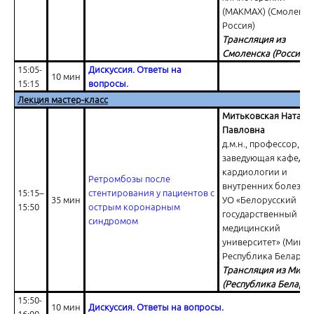
(МАКМАХ) (Смоленск
Россия)
Трансляция из
Смоленска (Россия)
15:05-
Дискуссия. Ответы на
10 мин
15:15
вопросы.
Лекция мастер-класс
Митьковская Наталь
Павловна
д.м.н., профессор,
заведующая кафедр
кардиологии и
Ретромбозы после
внутренних болезне
15:15–
стентирования у пациентов с
35 мин
УО «Белорусский
15:50
острым коронарным
государственный
синдромом
медицинский
университет» (Минск
Республика Беларусь
Трансляция из Минс
(Республика Беларус
15:50-
10 мин
Дискуссия. Ответы на вопросы.