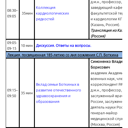
д.м.н., профессор,
Коллекция
заведующий кафедр
08:30–
35мин
кардиологических
факультетской тера
09:05
редкостей
и кардиологии КГМУ
(Казань, Россия).
Трансляция из Казан
Выбор правильной стратегии ведения пациента с артериальной г
(Россия)
09:05-
10 мин
Дискуссия. Ответы на вопросы.
09-15
Лекция, посвященная 185-летию со дня рождения С.П. Боткина
Симоненко Владими
Борисович
академик Академии
военных наук, член-
Понятие сердечно–сосудистого риска через призму рекомендаций
Вклад семьи Боткиных в
корреспондент РАН,
09:15–
развитие отечественного
д.м.н., профессор,
35 мин
09:50
здравоохранения и
заслуженный врач
образования
России, заслуженны
деятель науки Росси
генерал-майор
медицинской служб
(Москва, Россия)
Липиды и сердечно–сосудистый риск. Что нового?