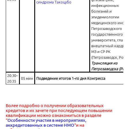
синдрома Такоцубо
инфекционных
болезней и
эпидемиологии
медицинского инсти
Петрозаводского
государственного
университета, главн
внештатный кардио
МЗ и СР РК
(Петрозаводск, Росси
Трансляция из
Петрозаводска (Росс
20:30–
05 мин
Подведение итогов 1–го дня Конгресса
20:35
Более подробно о получении образовательных
кредитов и их зачете при последующем повышении
квалификации можно ознакомиться в разделе
"
Особенности участия в мероприятиях,
аккредитованных в системе НМО
"и на