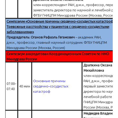
Ответы на вопросы
член-корреспондент РАН, д.м.н., профессор, первый
заместитель директора по научной и лечебной раб
ФГБУ ГНИЦПМ Минздрава России (Москва, Россия)
Симпозиум «Основные причины сердечно–сосудистых катастроф.
Тревожные расстройства у пациентов с сердечно–сосудистыми
заболеваниями»
Председатель: Оганов Рафаэль Гегамович
– академик РАН,
д.м.н., профессор, главный научный сотрудник ФГБУ ГНИЦПМ
Вклад семьи Боткиных в развитие отечественного здравоохранен
Минздрава России (Москва, Россия)
Симпозиум аккредитован Координационным Советом по НМО
Минздрава России
Драпкина Оксана
Михайловна
член-корреспондент
Основные причины
РАН, д.м.н., профессо
07:00–
40 мин
сердечно–сосудистых
первый заместитель
Вступительное слово
07:40
катастроф
директора по научно
лечебной работе ФГ
ГНИЦПМ Минздрава
России (Москва, Росс
Медведев Владимир