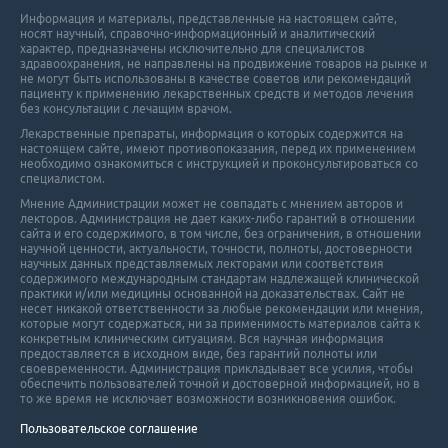
Информация и материалы, представленные на настоящем сайте,
носят научный, справочно-информационный и аналитический
характер, предназначены исключительно для специалистов
здравоохранения, не направлены на продвижение товаров на рынке и
не могут быть использованы в качестве советов или рекомендаций
пациенту к применению лекарственных средств и методов лечения
без консультации с лечащим врачом.
Лекарственные препараты, информация о которых содержится на
настоящем сайте, имеют противопоказания, перед их применением
необходимо ознакомиться с инструкцией и проконсультироваться со
специалистом.
Мнение Администрации может не совпадать с мнением авторов и
лекторов. Администрация не дает каких-либо гарантий в отношении
cайта и его cодержимого, в том числе, без ограничения, в отношении
научной ценности, актуальности, точности, полноты, достоверности
научных данных представляемых лекторами или соответствия
содержимого международным стандартам надлежащей клинической
практики и/или медицины основанной на доказательствах. Сайт не
несет никакой ответственности за любые рекомендации или мнения,
которые могут содержаться, ни за применимость материалов сайта к
конкретным клиническим ситуациям. Вся научная информация
предоставляется в исходном виде, без гарантий полноты или
своевременности. Администрация прикладывает все усилия, чтобы
обеспечить пользователей точной и достоверной информацией, но в
то же время не исключает возможности возникновения ошибок.
Пользовательское соглашение