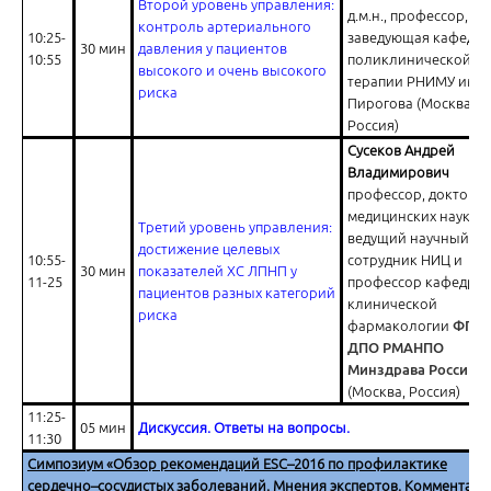
Второй уровень управления:
д.м.н., профессор,
контроль артериального
10:25-
заведующая кафедр
30 мин
давления у пациентов
Персонификация подхода к лечению боли при остеоартрите
10:55
поликлинической
высокого и очень высокого
терапии РНИМУ им. Н
риска
Пирогова (Москва,
Россия)
Сусеков Андрей
Владимирович
профессор, доктор
медицинских наук,
Третий уровень управления:
Ответы на вопросы
ведущий научный
достижение целевых
10:55-
сотрудник НИЦ и
30 мин
показателей ХС ЛПНП у
11-25
профессор кафедры
пациентов разных категорий
клинической
риска
фармакологии
ФГБ
ДПО РМАНПО
Минздрава России
(Москва, Россия)
Антибиотикорезистентность в России: мифы и реальность
11:25-
05 мин
Дискуссия. Ответы на вопросы.
11:30
Симпозиум «Обзор рекомендаций
ESC
–2016 по профилактике
сердечно–сосудистых заболеваний. Мнения экспертов. Комментари