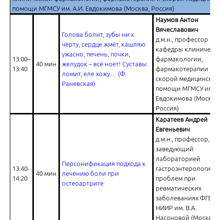
Творческий подход С.П. Боткина
помощи МГМСУ им. А.И. Евдокимова (Москва, Россия)
Наумов Антон
Вячеславович
Голова болит, зубы ни к
д.м.н., профессор
чёрту, сердце жмёт, кашляю
кафедры клиническ
ужасно, печень, почки,
13:00–
фармакологии,
40 мин
желудок – всё ноет! Суставы
13:40
фармакотерапии и
ломит, еле хожу… (Ф.
скорой медицинской
Раневская)
Место нейротропных витаминов в лечении боли
помощи МГМСУ им. А
Евдокимова (Москва,
Россия)
Каратеев Андрей
Евгеньевич
д.м.н., профессор,
заведующий
лабораторией
Персонификация подхода к
Ответы на вопросы
13:40-
гастроэнтерологиче
40 мин
лечению боли при
14:20
проблем при
остеоартрите
ревматических
заболеваниях ФГБНУ
НИИР им. В.А.
Насоновой (Москва,