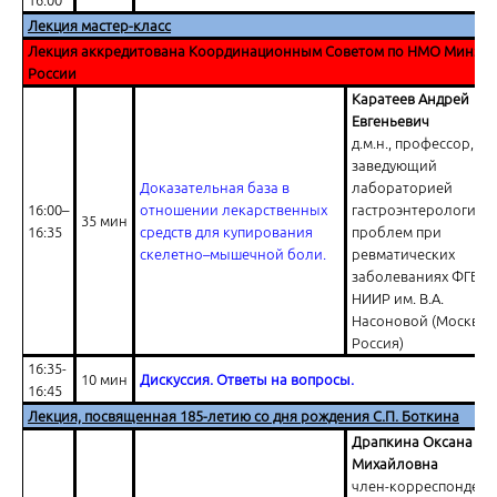
16:00
Лекция мастер-класс
Лекция аккредитована Координационным Советом по НМО Минздр
России
Каратеев Андрей
Евгеньевич
д.м.н., профессор,
заведующий
Доказательная база в
лабораторией
16:00–
отношении лекарственных
гастроэнтерологиче
35 мин
16:35
средств для купирования
проблем при
скелетно–мышечной боли.
ревматических
заболеваниях ФГБНУ
НИИР им. В.А.
Насоновой (Москва,
Россия)
16:35-
10 мин
Дискуссия. Ответы на вопросы.
16:45
Лекция, посвященная 185-летию со дня рождения С.П. Боткина
Драпкина Оксана
Михайловна
член-корреспондент