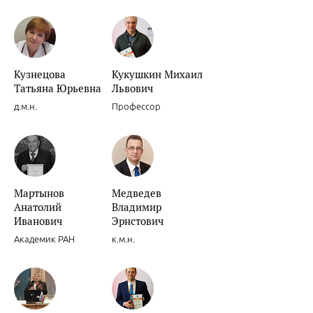
Кузнецова
Кукушкин Михаил
Татьяна Юрьевна
Львович
д.м.н.
Профессор
Мартынов
Медведев
Анатолий
Владимир
Иванович
Эрнстович
Академик РАН
к.м.н.