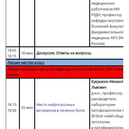
медицинских
работников МИ
РУДН, профессор
кафедры внутренних
болезней факультет
фундаментальной
медицины МГУ (Моск
Россия)
18:05-
10 мин
Дискуссия. Ответы на вопросы.
18:15
Лекция мастер-класс
Лекция аккредитована Координационным Советом по НМО Минздр
России
Кукушкин Михаил
Львович
д.м.н., профессор,
руководитель
18:15-
Место нейротропных
лаборатории
35 мин
18:50
витаминов в лечении боли
патофизиологии бо
ФГБНУ «НИИ общей
патологии
и патофизиологии»