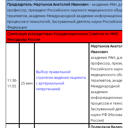
Председатель: Мартынов Анатолий Иванович
– академик РАН, д.м.н.
профессор, президент Российского научного медицинского общест
терапевтов, академик Международной академии информационных
процессов и технологий, Заслуженный деятель науки Российской
Ответы на вопросы
Федерации
Симпозиум аккредитован Координационным Советом по НМО
Минздрава России
Мартынов Анатолий
Иванович
академик РАН, д.м.н.,
профессор, президе
Российского научно
Ретромбозы после стентирования у пациентов с острым корона
Выбор правильной
медицинского общес
стратегии ведения пациента
11:30-
терапевтов, академи
25 мин
с артериальной
11:55
Международной
гипертензией
академии
информационных
процессов и техноло
Заслуженный деятел
науки РФ (Москва,
Ответы на вопросы
Россия)
Подзолков Валерий