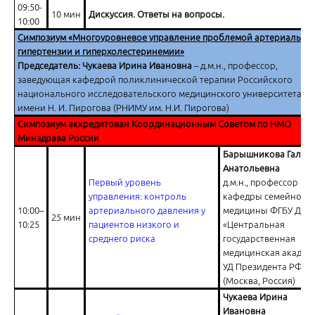
09:50-
10 мин
Дискуссия. Ответы на вопросы.
10:00
Симпозиум «Многоуровневое управление проблемой артериально
гипертензии и гиперхолестеринемии»
Председатель: Чукаева Ирина Ивановна
– д.м.н., профессор,
заведующая кафедрой поликлинической терапии Российского
национального исследовательского медицинского университета
имени Н. И. Пирогова (РНИМУ им. Н.И. Пирогова)
Ответы на вопросы
Симпозиум аккредитован Координационным Советом по НМО
Минздрава России
Барышникова Галин
Анатольевна
Первый уровень
д.м.н., профессор
управления: контроль
кафедры семейной
10:00–
артериального давления у
медицины ФГБУ ДПО
25 мин
Голова болит, зубы ни к чёрту, сердце жмёт, кашляю ужасно, печень
10:25
пациентов низкого и
«Центральная
Суставы ломит, еле хожу… (Ф. Раневская)
среднего риска
государственная
медицинская академ
УД Президента РФ
(Москва, Россия)
Чукаева Ирина
Ивановна