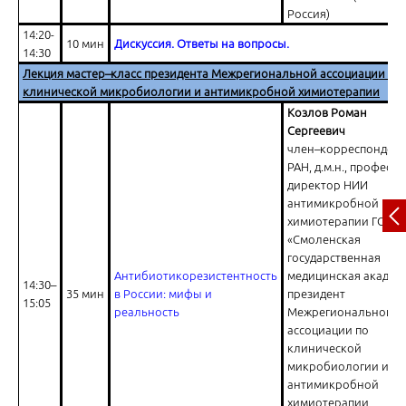
Россия)
14:20-
10 мин
Дискуссия. Ответы на вопросы.
Современные подходы к диагностике и лечению синдрома Такоцу
14:30
Лекция мастер–класс президента Межрегиональной ассоциации по
клинической микробиологии и антимикробной химиотерапии
Козлов Роман
Сергеевич
член–корреспондент
РАН, д.м.н., профессо
директор НИИ
Ответы на вопросы
антимикробной
химиотерапии ГОУ 
«Смоленская
государственная
Антибиотикорезистентность
медицинская академ
14:30–
35 мин
в России: мифы и
президент
15:05
реальность
Межрегиональной
ассоциации по
клинической
микробиологии и
антимикробной
химиотерапии