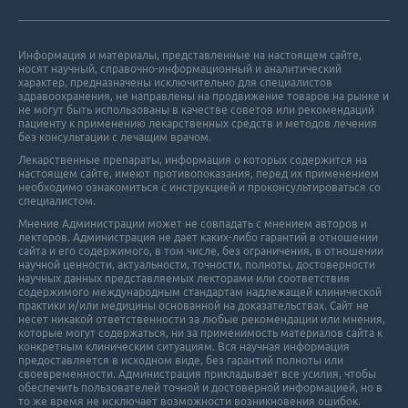
Информация и материалы, представленные на настоящем сайте,
носят научный, справочно-информационный и аналитический
характер, предназначены исключительно для специалистов
Роль стентирования коронарных артерий у больных со стабильн
здравоохранения, не направлены на продвижение товаров на рынке и
не могут быть использованы в качестве советов или рекомендаций
пациенту к применению лекарственных средств и методов лечения
без консультации с лечащим врачом.
Лекарственные препараты, информация о которых содержится на
настоящем сайте, имеют противопоказания, перед их применением
необходимо ознакомиться с инструкцией и проконсультироваться со
специалистом.
Мнение Администрации может не совпадать с мнением авторов и
Факторы, влияющие на выбор оптимального гипотензивного преп
лекторов. Администрация не дает каких-либо гарантий в отношении
cайта и его cодержимого, в том числе, без ограничения, в отношении
научной ценности, актуальности, точности, полноты, достоверности
научных данных представляемых лекторами или соответствия
содержимого международным стандартам надлежащей клинической
практики и/или медицины основанной на доказательствах. Сайт не
несет никакой ответственности за любые рекомендации или мнения,
которые могут содержаться, ни за применимость материалов сайта к
конкретным клиническим ситуациям. Вся научная информация
предоставляется в исходном виде, без гарантий полноты или
своевременности. Администрация прикладывает все усилия, чтобы
Органопротекция при артериальной гипертензии с точки зрения
обеспечить пользователей точной и достоверной информацией, но в
то же время не исключает возможности возникновения ошибок.