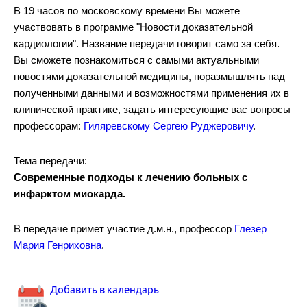
В 19 часов по московскому времени Вы можете
участвовать в программе "Новости доказательной
кардиологии". Название передачи говорит само за себя.
Аортальный стеноз.
Вы сможете познакомиться с самыми актуальными
новостями доказательной медицины, поразмышлять над
полученными данными и возможностями применения их в
клинической практике, задать интересующие вас вопросы
профессорам:
Гиляревскому Сергею Руджеровичу
.
Комбинированная гиполипидемическая терапия.
Тема передачи:
Современные подходы к лечению больных с
инфарктом миокарда.
В передаче примет участие д.м.н., профессор
Глезер
Мария Генриховна
.
Вариабельность артериального давления.
Добавить в календарь