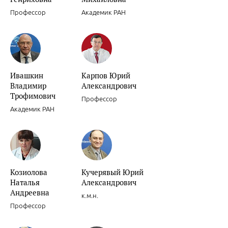
Профессор
Академик РАН
Ивашкин
Карпов Юрий
Ишемическая болезнь сердца.
Владимир
Александрович
Трофимович
Профессор
Академик РАН
Новости доказательной кардиологии.
Козиолова
Кучерявый Юрий
Наталья
Александрович
Андреевна
к.м.н.
Профессор