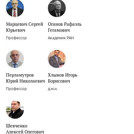
Новости доказательной кардиологии.
Марцевич Сергей
Оганов Рафаэль
Юрьевич
Гегамович
Профессор
Академик РАН
Целесообразность и обоснованность интенсивных режимов прим
Перламутров
Хлынов Игорь
Юрий Николаевич
Борисович
Профессор
д.м.н.
Американские рекомендации по вторичной профилактике ИБС.
Шевченко
Алексей Олегович