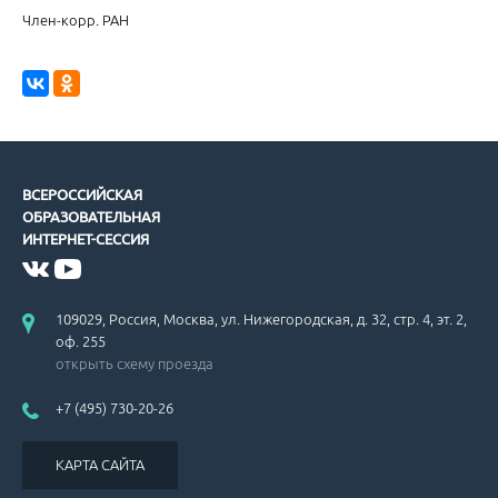
Член-корр. РАН
Рекомендации по ведению больных с гипертрофической кардиом
ВСЕРОССИЙСКАЯ
ОБРАЗОВАТЕЛЬНАЯ
ИНТЕРНЕТ-СЕССИЯ
Проблемы гиполипидемической терапии.
109029, Россия, Москва, ул. Нижегородская, д. 32, стр. 4, эт. 2,
оф. 255
открыть схему проезда
+7 (495) 730-20-26
Метаболические эффекты антигипертензивных препаратов.
КАРТА САЙТА