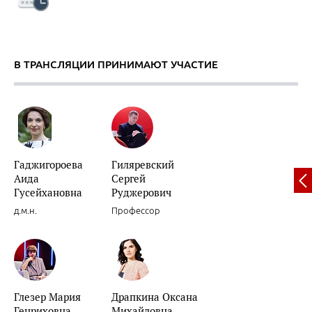
В ТРАНСЛЯЦИИ ПРИНИМАЮТ УЧАСТИЕ
Декомпенсации хронической сердечной недостаточности.
Гаджигороева
Гиляревский
Аида
Сергей
Роль препаратов для «миокардиальной цитопротекции» в лечени
Гусейхановна
Руджерович
женщин.
д.м.н.
Профессор
Глезер Мария
Драпкина Оксана
Сочетанное применение клопидогрела и ингибиторов Н+/К+ АТФа
Генриховна
Михайловна