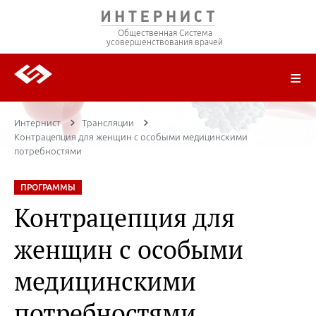
Общественная Система
усовершенствования врачей
О ПРОЕКТЕ
РЕГИСТРАЦИЯ
ВОЙТИ
ТРАНСЛЯЦИИ
ЦИКЛЫ ПЕРЕДАЧ
ЛЕКТОРЫ
ПУБЛИКАЦИИ
МАТЕРИАЛЫ
НОЗОЛОГИЯ
Интернист
Трансляции
Контрацепция для женщин с особыми медицинскими
потребностями
ПРОГРАММЫ
Контрацепция для
женщин с особыми
медицинскими
потребностями