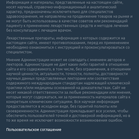
Информация и материалы, представленные на настоящем сайте,
носят научный, справочно-информационный и аналитический
характер, предназначены исключительно для специалистов
здравоохранения, не направлены на продвижение товаров на рынке и
не могут быть использованы в качестве советов или рекомендаций
пациенту к применению лекарственных средств и методов лечения
без консультации с лечащим врачом.
Лекарственные препараты, информация о которых содержится на
настоящем сайте, имеют противопоказания, перед их применением
необходимо ознакомиться с инструкцией и проконсультироваться со
специалистом.
Мнение Администрации может не совпадать с мнением авторов и
лекторов. Администрация не дает каких-либо гарантий в отношении
cайта и его cодержимого, в том числе, без ограничения, в отношении
научной ценности, актуальности, точности, полноты, достоверности
научных данных представляемых лекторами или соответствия
содержимого международным стандартам надлежащей клинической
практики и/или медицины основанной на доказательствах. Сайт не
несет никакой ответственности за любые рекомендации или мнения,
которые могут содержаться, ни за применимость материалов сайта к
конкретным клиническим ситуациям. Вся научная информация
предоставляется в исходном виде, без гарантий полноты или
своевременности. Администрация прикладывает все усилия, чтобы
обеспечить пользователей точной и достоверной информацией, но в
то же время не исключает возможности возникновения ошибок.
Пользовательское соглашение