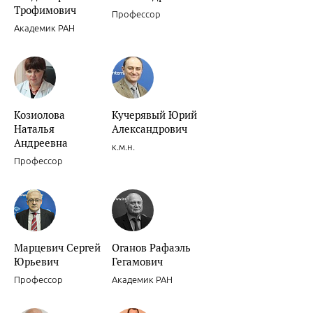
Трофимович
Профессор
Академик РАН
Сочетанное применение клопидогрела и ингибиторов Н+/К+ АТФа
Козиолова
Кучерявый Юрий
Наталья
Александрович
Андреевна
к.м.н.
Профессор
Ишемическая болезнь сердца.
Марцевич Сергей
Оганов Рафаэль
Юрьевич
Гегамович
Профессор
Академик РАН