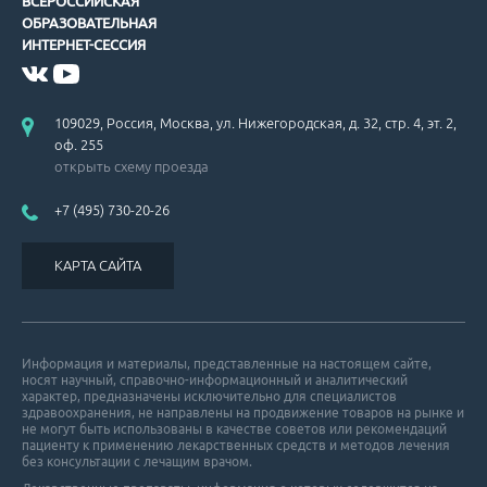
ВСЕРОССИЙСКАЯ
ОБРАЗОВАТЕЛЬНАЯ
ИНТЕРНЕТ-СЕССИЯ
Американские рекомендации по вторичной профилактике ИБС.
109029, Россия, Москва, ул. Нижегородская, д. 32, стр. 4, эт. 2,
оф. 255
открыть схему проезда
+7 (495) 730-20-26
Рекомендации по ведению больных с гипертрофической кардиом
КАРТА САЙТА
Информация и материалы, представленные на настоящем сайте,
носят научный, справочно-информационный и аналитический
характер, предназначены исключительно для специалистов
здравоохранения, не направлены на продвижение товаров на рынке и
Проблемы гиполипидемической терапии.
не могут быть использованы в качестве советов или рекомендаций
пациенту к применению лекарственных средств и методов лечения
без консультации с лечащим врачом.