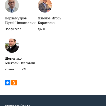
Новости доказательной кардиологии.
Перламутров
Хлынов Игорь
Юрий Николаевич
Борисович
Профессор
д.м.н.
Новости доказательной кардиологии.
Шевченко
Алексей Олегович
Член-корр. РАН
Целесообразность и обоснованность интенсивных режимов прим