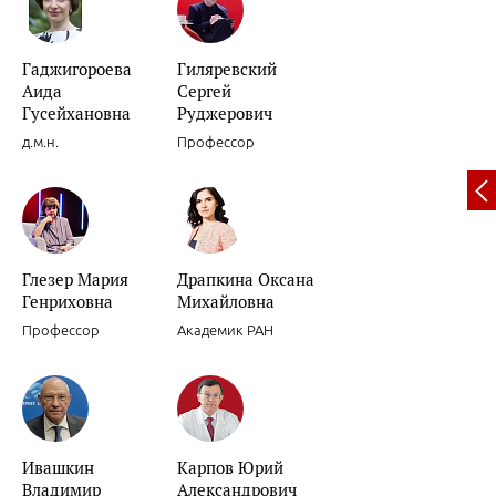
Гаджигороева
Гиляревский
Аида
Сергей
Вариабельность артериального давления.
Гусейхановна
Руджерович
д.м.н.
Профессор
Глезер Мария
Драпкина Оксана
Декомпенсации хронической сердечной недостаточности.
Генриховна
Михайловна
Профессор
Академик РАН
Ивашкин
Карпов Юрий
Роль препаратов для «миокардиальной цитопротекции» в лечени
Владимир
Александрович
женщин.