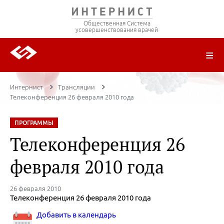
Общественная Система
усовершенствования врачей
О ПРОЕКТЕ
РЕГИСТРАЦИЯ
ВОЙТИ
ТРАНСЛЯЦИИ
ЦИКЛЫ ПЕРЕДАЧ
ЛЕКТОРЫ
ПУБЛИКАЦИИ
МАТЕРИАЛЫ
НОЗОЛОГИЯ
Интернист
Трансляции
Телеконференция 26 февраля 2010 года
ПРОГРАММЫ
Телеконференция 26
февраля 2010 года
26 февраля 2010
Телеконференция 26 февраля 2010 года
Добавить в календарь