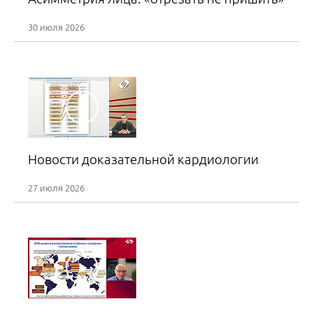
"Заговоры" против ЖКТ
30 июля 2026
Егоров И.В.
31 августа 2026
17:00 – 18:00
Цирроз печени на амбулаторном приеме: практический
чек лист, чтобы не пропустить осложнения
Жаркова М.С., Гречишникова В.Р.
Новости доказательной кардиологии
03 сентября 2026
27 июля 2026
16:30 – 17:30
Пациент с ХОБЛ на приеме у кардиолога: управление
кардиореспираторными рисками
Драпкина О.М., Мареев В.Ю.
03 сентября 2026
18:00 – 19:00