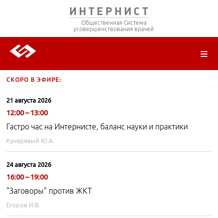
04 сентября 2026
12:05 – 12:50
Общественная Система
Зал 2. Лекция «Современные стратегии
усовершенствования врачей
фармакотерапии: инновационные подходы к лечению
бронхиальной астмы и профилактике нестероидных
противовоспалительных препаратов – ассоциированной
гастропатии». Уфа
О ПРОЕКТЕ
РЕГИСТРАЦИЯ
ВОЙТИ
ТРАНСЛЯЦИИ
ЦИКЛЫ ПЕРЕДАЧ
ЛЕКТОРЫ
ПУБЛИКАЦИИ
МАТЕРИАЛЫ
НОЗОЛОГИЯ
СКОРО В ЭФИРЕ:
21 августа 2026
12:00 – 13:00
Гастро час на Интернисте, баланс науки и практики
Кучерявый Ю.А.
24 августа 2026
16:00 – 19:00
"Заговоры" против ЖКТ
Егоров И.В.