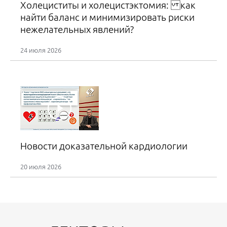
Холециститы и холецистэктомия: как
Медицинский детектив
найти баланс и минимизировать риски
Драпкина О.М.
нежелательных явлений?
04 сентября 2026
24 июля 2026
09:50 – 10:50
Зал 1. Симпозиум «Гипертриглицеридемия 360◦». Уфа
04 сентября 2026
11:10 – 12:10
Зал 1. Симпозиум «Артериальная гипертензия:
современные возможности управления рисками». Уфа
Новости доказательной кардиологии
20 июля 2026
04 сентября 2026
12:05 – 12:50
Зал 2. Лекция «Современные стратегии
фармакотерапии: инновационные подходы к лечению
бронхиальной астмы и профилактике нестероидных