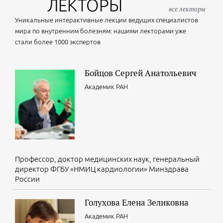
ЛЕКТОРЫ
противовоспалительных препаратов – ассоциированной
все лекторы
гастропатии». Уфа
Уникальные интерактивные лекции ведущих специалистов
мира по внутренним болезням: нашими лекторами уже
стали более 1000 экспертов
21 августа 2026
12:00 – 13:00
Бойцов Сергей Анатольевич
Гастро час на Интернисте, баланс науки и практики
Академик РАН
Кучерявый Ю.А.
24 августа 2026
16:00 – 19:00
"Заговоры" против ЖКТ
Егоров И.В.
Профессор, доктор медицинских наук, генеральный
директор ФГБУ «НМИЦ кардиологии» Минздрава
России
25 августа 2026
16:00 – 19:00
Голухова Елена Зеликовна
"Заговоры" против ЖКТ
Академик РАН