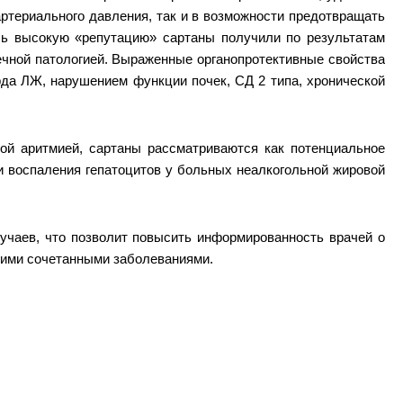
 артериального давления, так и в возможности предотвращать
ль высокую «репутацию» сартаны получили по результатам
ечной патологией. Выраженные органопротективные свойства
да ЛЖ, нарушением функции почек, СД 2 типа, хронической
й аритмией, сартаны рассматриваются как потенциальное
и воспаления гепатоцитов у больных неалкогольной жировой
лучаев, что позволит повысить информированность врачей о
угими сочетанными заболеваниями.