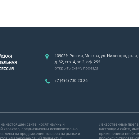
109029, Россия, Москва, ул. Нижегородская,
ЙСКАЯ
д. 32, стр. 4, эт. 2, оф. 255
ТЕЛЬНАЯ
открыть схему проезда
СЕССИЯ
+7 (495) 730-20-26
а настоящем сайте, носят научный,
Лекарственные препа
й характер, предназначены исключительно
настоящем сайте, име
равлены на продвижение товаров на рынке и
применением необход
ветов или рекомендаций пациенту к
проконсультироваться