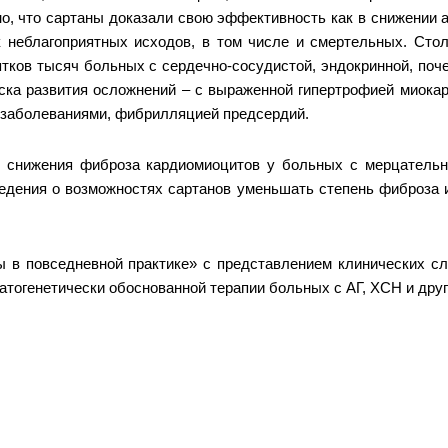
тно, что сартаны доказали свою эффективность как в снижении
к неблагоприятных исходов, в том числе и смертельных. Сто
тков тысяч больных с сердечно-сосудистой, эндокринной, поч
ка развития осложнений – с выраженной гипертрофией миокар
 заболеваниями, фибрилляцией предсердий.
 снижения фиброза кардиомиоцитов у больных с мерцательно
ведения о возможностях сартанов уменьшать степень фиброза 
аны в повседневной практике» с представлением клинических с
атогенетически обоснованной терапии больных с АГ, ХСН и др