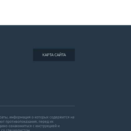
КАРТА САЙТА
раты, информация о которых содержится на
ют противопоказания, перед их
имо ознакомиться с инструкцией и
 со специалистом.