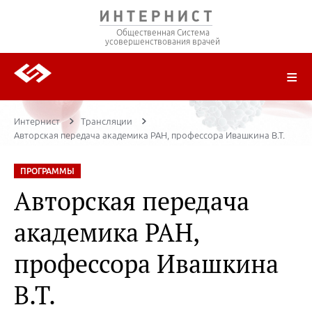
Общественная Система
усовершенствования врачей
О ПРОЕКТЕ
РЕГИСТРАЦИЯ
ВОЙТИ
ТРАНСЛЯЦИИ
ЦИКЛЫ ПЕРЕДАЧ
ЛЕКТОРЫ
ПУБЛИКАЦИИ
МАТЕРИАЛЫ
НОЗОЛОГИЯ
Интернист
Трансляции
Авторская передача академика РАН, профессора Ивашкина В.Т.
ПРОГРАММЫ
Авторская передача
академика РАН,
профессора Ивашкина
В.Т.