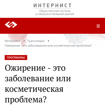
Общественная Система
усовершенствования врачей
О ПРОЕКТЕ
РЕГИСТРАЦИЯ
ВОЙТИ
ТРАНСЛЯЦИИ
ЦИКЛЫ ПЕРЕДАЧ
ЛЕКТОРЫ
ПУБЛИКАЦИИ
МАТЕРИАЛЫ
НОЗОЛОГИЯ
Интернист
Трансляции
Ожирение - это заболевание или косметическая проблема?
ПРОГРАММЫ
Ожирение - это
заболевание или
косметическая
проблема?