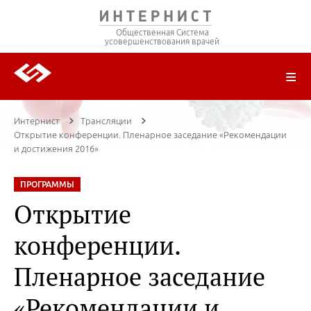
Общественная Система
усовершенствования врачей
О ПРОЕКТЕ
РЕГИСТРАЦИЯ
ВОЙТИ
ТРАНСЛЯЦИИ
ЦИКЛЫ ПЕРЕДАЧ
ЛЕКТОРЫ
ПУБЛИКАЦИИ
МАТЕРИАЛЫ
НОЗОЛОГИЯ
Интернист
Трансляции
Открытие конференции. Пленарное заседание «Рекомендации
и достижения 2016»
ПРОГРАММЫ
Открытие
конференции.
Пленарное заседание
«Рекомендации и