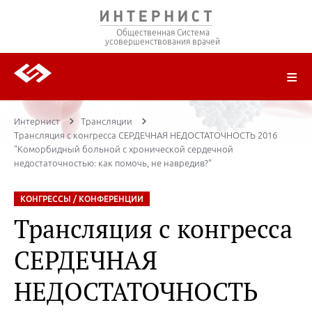
Общественная Система
усовершенствования врачей
О ПРОЕКТЕ
РЕГИСТРАЦИЯ
ВОЙТИ
ТРАНСЛЯЦИИ
ЦИКЛЫ ПЕРЕДАЧ
ЛЕКТОРЫ
ПУБЛИКАЦИИ
МАТЕРИАЛЫ
НОЗОЛОГИЯ
Интернист
Трансляции
Трансляция с конгресса СЕРДЕЧНАЯ НЕДОСТАТОЧНОСТЬ 2016
"Коморбидный больной с хронической сердечной
недостаточностью: как помочь, не навредив?"
КОНГРЕССЫ / КОНФЕРЕНЦИИ
Трансляция с конгресса
СЕРДЕЧНАЯ
НЕДОСТАТОЧНОСТЬ