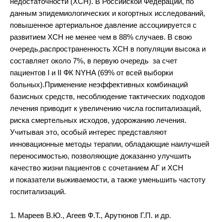
недостаточности (ХСН). В Российской Федерации, по
данным эпидемиологических и когортных исследований,
повышенное артериальное давление ассоциируется с
развитием ХСН не менее чем в 88% случаев. В свою
очередь,распространенность ХСН в популяции высока и
составляет около 7%, в первую очередь за счет
пациентов I и II ФК NYHA (69% от всей выборки
больных).Применение неэффективных комбинаций
базисных средств, несоблюдение тактических подходов
лечения приводит к увеличению числа госпитализаций,
риска смертельных исходов, удорожанию лечения.
Учитывая это, особый интерес представляют
инновационные методы терапии, обладающие наилучшей
переносимостью, позволяющие доказанно улучшить
качество жизни пациентов с сочетанием АГ и ХСН
и показатели выживаемости, а также уменьшить частоту
госпитализаций.
1. Мареев В.Ю., Агеев Ф.Т., Арутюнов Г.П. и др.