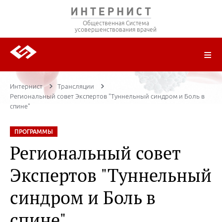
Общественная Система
усовершенствования врачей
О ПРОЕКТЕ
РЕГИСТРАЦИЯ
ВОЙТИ
ТРАНСЛЯЦИИ
ЦИКЛЫ ПЕРЕДАЧ
ЛЕКТОРЫ
ПУБЛИКАЦИИ
МАТЕРИАЛЫ
НОЗОЛОГИЯ
Интернист
Трансляции
Региональный совет Экспертов "Туннельный синдром и Боль в
спине"
ПРОГРАММЫ
Региональный совет
Экспертов "Туннельный
синдром и Боль в
спине"