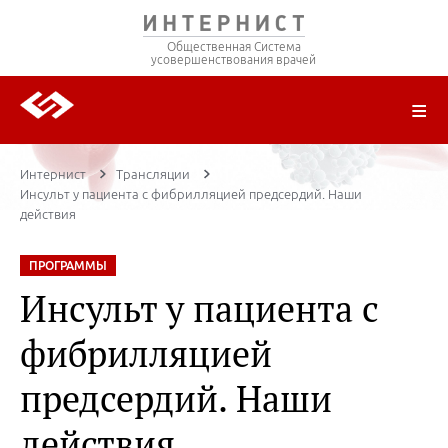
Общественная Система
усовершенствования врачей
О ПРОЕКТЕ
РЕГИСТРАЦИЯ
ВОЙТИ
ТРАНСЛЯЦИИ
ЦИКЛЫ ПЕРЕДАЧ
ЛЕКТОРЫ
ПУБЛИКАЦИИ
МАТЕРИАЛЫ
НОЗОЛОГИЯ
Интернист
Трансляции
Инсульт у пациента с фибрилляцией предсердий. Наши
действия
ПРОГРАММЫ
Инсульт у пациента с
фибрилляцией
предсердий. Наши
действия