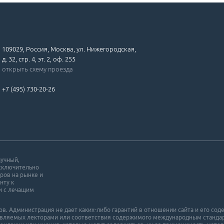
109029, Россия, Москва, ул. Нижегородская,
д. 32, стр. 4, эт. 2, оф. 255
открыть схему проезда
+7 (495) 730-20-26
аучный,
исключительно
ров на рынке и
нту к
и с лечащим
. Администрация не дает каких-либо гарантий в отношении cайта и его cоде
ставляемых лекторами или соответствия содержимого международным станда