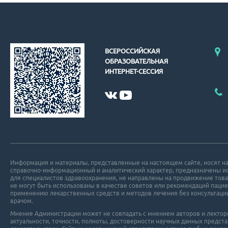
ВСЕРОССИЙСКАЯ
ОБРАЗОВАТЕЛЬНАЯ
ИНТЕРНЕТ-СЕССИЯ
Информация и материалы, представленные на настоящем сайте, носят н
справочно-информационный и аналитический характер, предназначены 
для специалистов здравоохранения, не направлены на продвижение това
не могут быть использованы в качестве советов или рекомендаций пацие
применению лекарственных средств и методов лечения без консультаци
врачом.
Мнение Администрации может не совпадать с мнением авторов и лекторов
актуальности, точности, полноты, достоверности научных данных пред