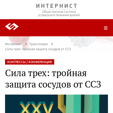
Общественная Система
усовершенствования врачей
О ПРОЕКТЕ
РЕГИСТРАЦИЯ
ВОЙТИ
ТРАНСЛЯЦИИ
ЦИКЛЫ ПЕРЕДАЧ
ЛЕКТОРЫ
ПУБЛИКАЦИИ
МАТЕРИАЛЫ
НОЗОЛОГИЯ
Интернист
Трансляции
Сила трех: тройная защита сосудов от ССЗ
КОНГРЕССЫ / КОНФЕРЕНЦИИ
Сила трех: тройная
защита сосудов от ССЗ