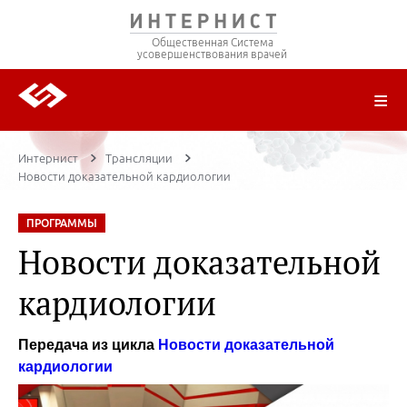
Общественная Система
усовершенствования врачей
О ПРОЕКТЕ
РЕГИСТРАЦИЯ
ВОЙТИ
ТРАНСЛЯЦИИ
ЦИКЛЫ ПЕРЕДАЧ
ЛЕКТОРЫ
ПУБЛИКАЦИИ
МАТЕРИАЛЫ
НОЗОЛОГИЯ
Интернист
Трансляции
Новости доказательной кардиологии
ПРОГРАММЫ
Новости доказательной
кардиологии
Передача из цикла
Новости доказательной
кардиологии