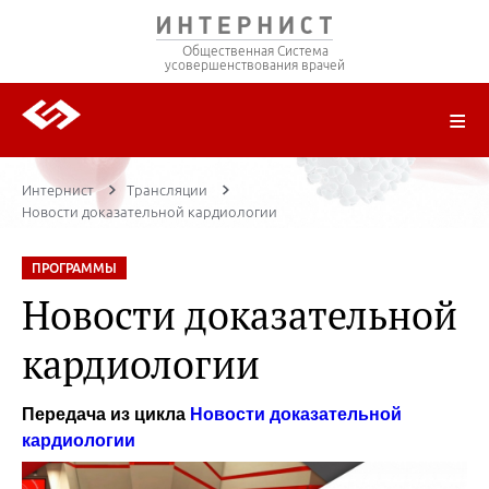
Общественная Система
усовершенствования врачей
О ПРОЕКТЕ
РЕГИСТРАЦИЯ
ВОЙТИ
ТРАНСЛЯЦИИ
ЦИКЛЫ ПЕРЕДАЧ
ЛЕКТОРЫ
ПУБЛИКАЦИИ
МАТЕРИАЛЫ
НОЗОЛОГИЯ
Интернист
Трансляции
Новости доказательной кардиологии
ПРОГРАММЫ
Новости доказательной
кардиологии
Передача из цикла
Новости доказательной
кардиологии