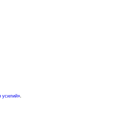
я усилий»
.