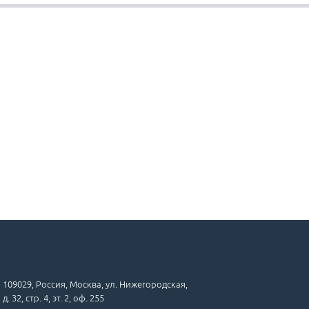
109029, Россия, Москва, ул. Нижегородская,
д. 32, стр. 4, эт. 2, оф. 255