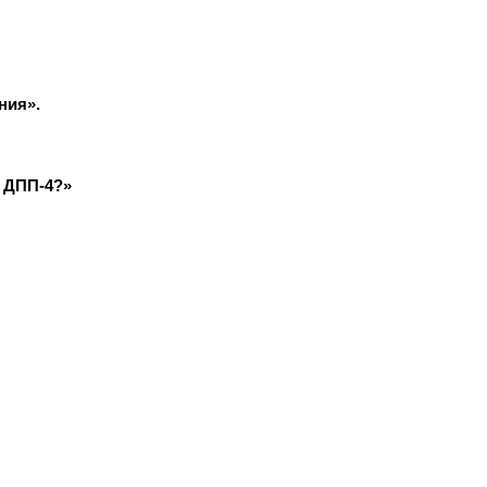
ния».
 ДПП-4?»