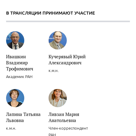
В ТРАНСЛЯЦИИ ПРИНИМАЮТ УЧАСТИЕ
Ивашкин
Кучерявый Юрий
Владимир
Александрович
Трофимович
к.м.н.
Академик РАН
Лапина Татьяна
Ливзан Мария
Львовна
Анатольевна
к.м.н.
Член-корреспондент
РАН