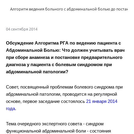
Алгоритм ведения больного с абдоминальной болью до постановк
04 сентября 2014
Обсуждение Алгоритма РГА по ведению пациента с
Абдоминальной Болью: Что должен учитывать врач
при сборе анамнеза и постановке предварительного
Клинические рекомендации по ведению пациентов с абдоминаль
диагноза у пациента с болевым синдромом при
абдоминальной патологии?
Совет, посвященный проблемам болевого синдрома при
абдоминальной патологии, проводится на регулярной
основе, первое заседание состоялось
21 января 2014
Прямое включение из Уфы.
года
.
Тема очередного экспертного совета - синдром
функциональной абдоминальной боли - состояния