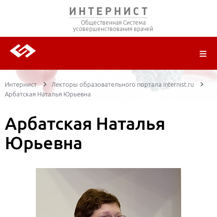
Общественная Система
усовершенствования врачей
О ПРОЕКТЕ
РЕГИСТРАЦИЯ
ВОЙТИ
ТРАНСЛЯЦИИ
ЦИКЛЫ ПЕРЕДАЧ
ЛЕКТОРЫ
ПУБЛИКАЦИИ
МАТЕРИАЛЫ
НОЗОЛОГИЯ
Интернист
Лекторы образовательного портала internist.ru
Арбатская Наталья Юрьевна
Арбатская Наталья
Юрьевна