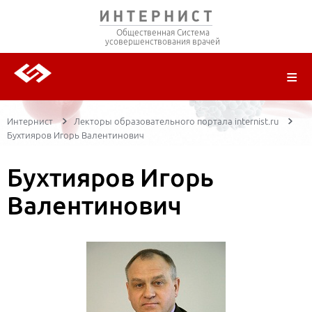
Общественная Система
усовершенствования врачей
О ПРОЕКТЕ
РЕГИСТРАЦИЯ
ВОЙТИ
ТРАНСЛЯЦИИ
ЦИКЛЫ ПЕРЕДАЧ
ЛЕКТОРЫ
ПУБЛИКАЦИИ
МАТЕРИАЛЫ
НОЗОЛОГИЯ
Интернист
Лекторы образовательного портала internist.ru
Бухтияров Игорь Валентинович
Бухтияров Игорь
Валентинович