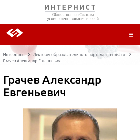
Общественная Система
усовершенствования врачей
О ПРОЕКТЕ
РЕГИСТРАЦИЯ
ВОЙТИ
ТРАНСЛЯЦИИ
ЦИКЛЫ ПЕРЕДАЧ
ЛЕКТОРЫ
ПУБЛИКАЦИИ
МАТЕРИАЛЫ
НОЗОЛОГИЯ
Интернист
Лекторы образовательного портала internist.ru
Грачев Александр Евгеньевич
Грачев Александр
Евгеньевич