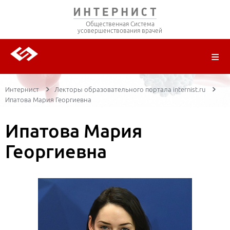
Общественная Система
усовершенствования врачей
О ПРОЕКТЕ
РЕГИСТРАЦИЯ
ВОЙТИ
ТРАНСЛЯЦИИ
ЦИКЛЫ ПЕРЕДАЧ
ЛЕКТОРЫ
ПУБЛИКАЦИИ
МАТЕРИАЛЫ
НОЗОЛОГИЯ
Интернист
Лекторы образовательного портала internist.ru
Ипатова Мария Георгиевна
Ипатова Мария
Георгиевна