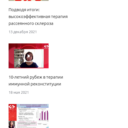
Подводя итоги:
Сло
высокоэффективная терапия
пац
рассеянного склероза
рас
тео
13 декабря 2021
18 м
10-летний рубеж в терапии
иммунной реконституции
Дес
при
18 мая 2021
мон
агр
рас
реа
пра