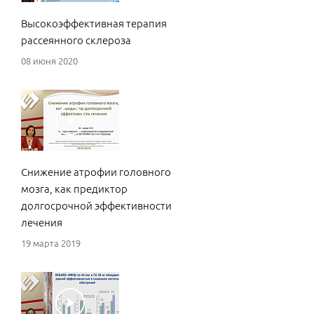
эфф
Высокоэффективная терапия
без
рассеянного склероза
23 н
08 июня 2020
Пут
Снижение атрофии головного
эфф
мозга, как предиктор
в р
долгосрочной эффективности
17 н
лечения
19 марта 2019