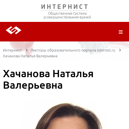
Общественная Система
усовершенствования врачей
О ПРОЕКТЕ
РЕГИСТРАЦИЯ
ВОЙТИ
ТРАНСЛЯЦИИ
ЦИКЛЫ ПЕРЕДАЧ
ЛЕКТОРЫ
ПУБЛИКАЦИИ
МАТЕРИАЛЫ
НОЗОЛОГИЯ
Интернист
Лекторы образовательного портала internist.ru
Хачанова Наталья Валерьевна
Хачанова Наталья
Валерьевна