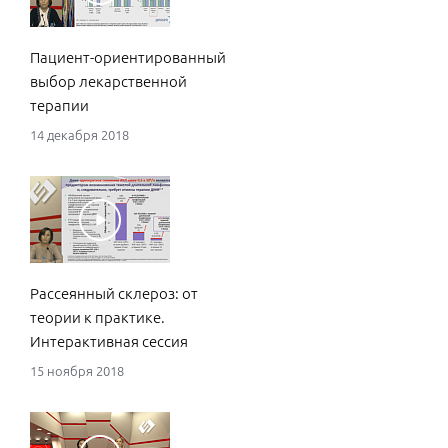
Дес
при
Пациент-ориентированный
мон
выбор лекарственной
агр
терапии
рас
реа
14 декабря 2018
пра
эфф
без
14 н
Рассеянный склероз: от
теории к практике.
Интерактивная сессия
15 ноября 2018