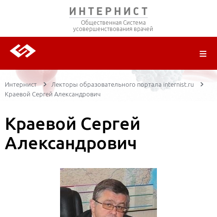
Общественная Система
усовершенствования врачей
О ПРОЕКТЕ
РЕГИСТРАЦИЯ
ВОЙТИ
ТРАНСЛЯЦИИ
ЦИКЛЫ ПЕРЕДАЧ
ЛЕКТОРЫ
ПУБЛИКАЦИИ
МАТЕРИАЛЫ
НОЗОЛОГИЯ
Интернист
Лекторы образовательного портала internist.ru
Краевой Сергей Александрович
Краевой Сергей
Александрович