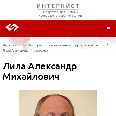
Общественная Система
усовершенствования врачей
О ПРОЕКТЕ
РЕГИСТРАЦИЯ
ВОЙТИ
ТРАНСЛЯЦИИ
ЦИКЛЫ ПЕРЕДАЧ
ЛЕКТОРЫ
ПУБЛИКАЦИИ
МАТЕРИАЛЫ
НОЗОЛОГИЯ
Интернист
Лекторы образовательного портала internist.ru
Лила Александр Михайлович
Лила Александр
Михайлович