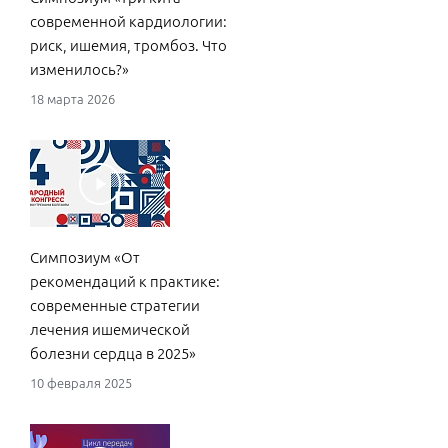
современной кардиологии:
09 д
риск, ишемия, тромбоз. Что
изменилось?»
18 марта 2026
Меж
пра
"Ога
Симпозиум «От
09 д
рекомендаций к практике:
современные стратегии
лечения ишемической
болезни сердца в 2025»
10 февраля 2025
Исс
при