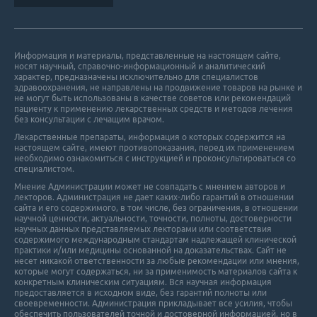
Информация и материалы, представленные на настоящем сайте,
носят научный, справочно-информационный и аналитический
характер, предназначены исключительно для специалистов
здравоохранения, не направлены на продвижение товаров на рынке и
не могут быть использованы в качестве советов или рекомендаций
пациенту к применению лекарственных средств и методов лечения
без консультации с лечащим врачом.
Лекарственные препараты, информация о которых содержится на
настоящем сайте, имеют противопоказания, перед их применением
необходимо ознакомиться с инструкцией и проконсультироваться со
специалистом.
Мнение Администрации может не совпадать с мнением авторов и
лекторов. Администрация не дает каких-либо гарантий в отношении
cайта и его cодержимого, в том числе, без ограничения, в отношении
научной ценности, актуальности, точности, полноты, достоверности
научных данных представляемых лекторами или соответствия
содержимого международным стандартам надлежащей клинической
практики и/или медицины основанной на доказательствах. Сайт не
несет никакой ответственности за любые рекомендации или мнения,
которые могут содержаться, ни за применимость материалов сайта к
конкретным клиническим ситуациям. Вся научная информация
предоставляется в исходном виде, без гарантий полноты или
своевременности. Администрация прикладывает все усилия, чтобы
обеспечить пользователей точной и достоверной информацией, но в