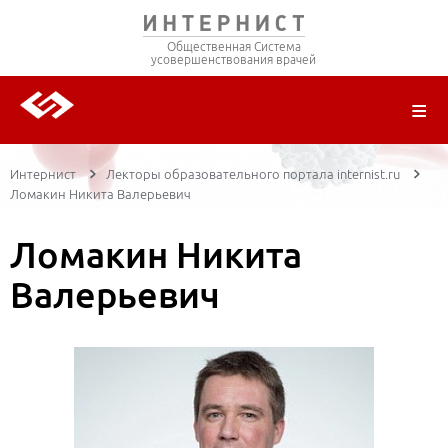
Общественная Система
усовершенствования врачей
О ПРОЕКТЕ
РЕГИСТРАЦИЯ
ВОЙТИ
ТРАНСЛЯЦИИ
ЦИКЛЫ ПЕРЕДАЧ
ЛЕКТОРЫ
ПУБЛИКАЦИИ
МАТЕРИАЛЫ
НОЗОЛОГИЯ
Интернист
Лекторы образовательного портала internist.ru
Ломакин Никита Валерьевич
Ломакин Никита
Валерьевич