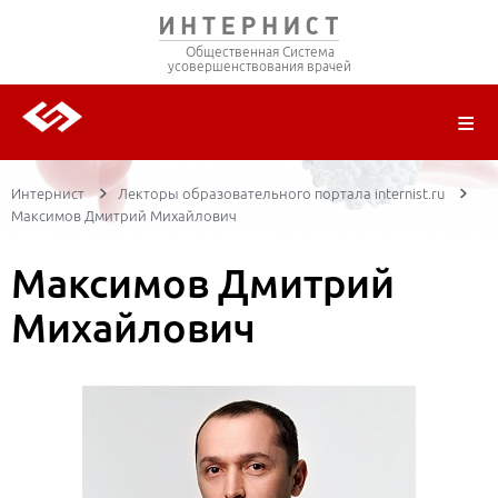
Общественная Система
усовершенствования врачей
О ПРОЕКТЕ
РЕГИСТРАЦИЯ
ВОЙТИ
ТРАНСЛЯЦИИ
ЦИКЛЫ ПЕРЕДАЧ
ЛЕКТОРЫ
ПУБЛИКАЦИИ
МАТЕРИАЛЫ
НОЗОЛОГИЯ
Интернист
Лекторы образовательного портала internist.ru
Максимов Дмитрий Михайлович
Максимов Дмитрий
Михайлович