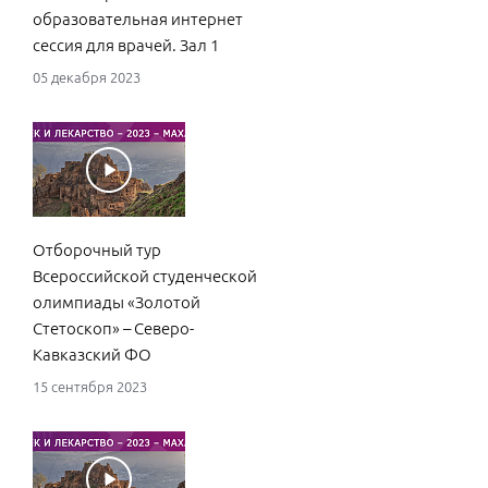
образовательная интернет
Дис
сессия для врачей. Зал 1
воп
05 декабря 2023
15 ф
Отборочный тур
Рол
Всероссийской студенческой
мед
олимпиады «Золотой
тер
Стетоскоп» – Северо-
гас
Кавказский ФО
слу
15 сентября 2023
15 ф