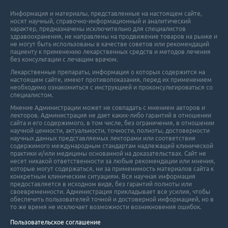
Информация и материалы, представленные на настоящем сайте,
носят научный, справочно-информационный и аналитический
характер, предназначены исключительно для специалистов
здравоохранения, не направлены на продвижение товаров на рынке и
не могут быть использованы в качестве советов или рекомендаций
пациенту к применению лекарственных средств и методов лечения
без консультации с лечащим врачом.
Лекарственные препараты, информация о которых содержится на
настоящем сайте, имеют противопоказания, перед их применением
необходимо ознакомиться с инструкцией и проконсультироваться со
специалистом.
Мнение Администрации может не совпадать с мнением авторов и
лекторов. Администрация не дает каких-либо гарантий в отношении
cайта и его cодержимого, в том числе, без ограничения, в отношении
научной ценности, актуальности, точности, полноты, достоверности
научных данных представляемых лекторами или соответствия
содержимого международным стандартам надлежащей клинической
практики и/или медицины основанной на доказательствах. Сайт не
несет никакой ответственности за любые рекомендации или мнения,
которые могут содержаться, ни за применимость материалов сайта к
конкретным клиническим ситуациям. Вся научная информация
предоставляется в исходном виде, без гарантий полноты или
своевременности. Администрация прикладывает все усилия, чтобы
обеспечить пользователей точной и достоверной информацией, но в
то же время не исключает возможности возникновения ошибок.
Пользовательское соглашение