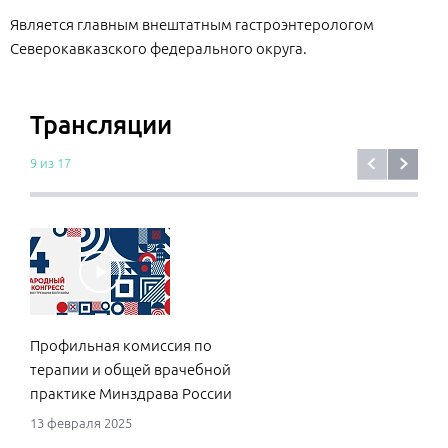
Является главным внештатным гастроэнтерологом
Северокавказского федерального округа.
Трансляции
9 из 17
Профильная комиссия по
Асп
терапии и общей врачебной
Фед
практике Минздрава России
«Ра
пер
13 февраля 2025
сан