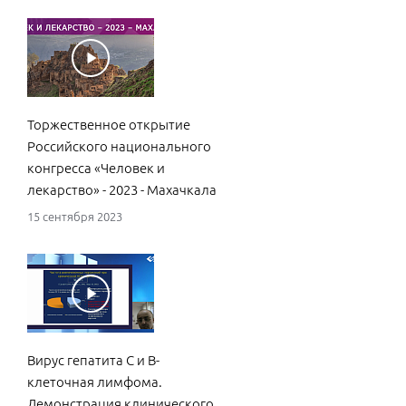
рас
в с
мед
25 с
Торжественное открытие
Российского национального
конгресса «Человек и
лекарство» - 2023 - Махачкала
15 сентября 2023
Вли
гип
уро
бол
син
15 ф
Вирус гепатита С и В-
клеточная лимфома.
Демонстрация клинического