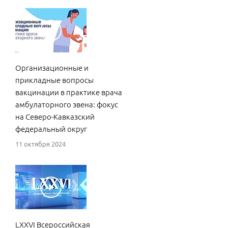
Сев
14 ф
Организационные и
прикладные вопросы
вакцинации в практике врача
амбулаторного звена: фокус
Сос
на Северо-Кавказский
раз
федеральный округ
слу
фед
11 октября 2024
04 с
LXXVI Всероссийская