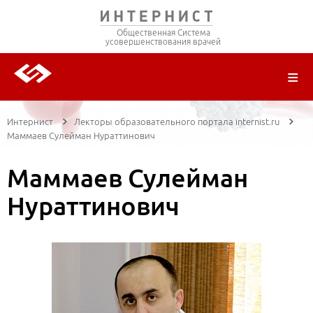
Общественная Система
усовершенствования врачей
О ПРОЕКТЕ
РЕГИСТРАЦИЯ
ВОЙТИ
ТРАНСЛЯЦИИ
ЦИКЛЫ ПЕРЕДАЧ
ЛЕКТОРЫ
ПУБЛИКАЦИИ
МАТЕРИАЛЫ
НОЗОЛОГИЯ
Интернист
Лекторы образовательного портала internist.ru
Маммаев Сулейман Нураттинович
Маммаев Сулейман
Нураттинович