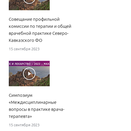
Совещание профильной
д.м
комиссии по терапии и общей
Сул
врачебной практике Северо-
рас
Кавказского ФО
хро
серд
15 сентября 2023
пре
дис
мед
25 с
Симпозиум
«Междисциплинарные
вопросы в практике врача-
терапевта»
д.м
15 сентября 2023
Сул