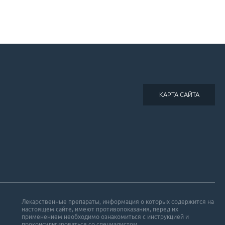
КАРТА САЙТА
Лекарственные препараты, информация о которых содержится на
настоящем сайте, имеют противопоказания, перед их
применением необходимо ознакомиться с инструкцией и
проконсультироваться со специалистом.