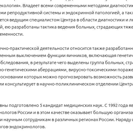
екология». Владеет всеми современными методами диагностик
и репродуктивной системы и эндокринной патологией, а так
ется ведущим специалистом Центра в области диагностики и 
й, ею разработаны тактика ведения больных, страдающих тя
ременности.
учно-практической деятельности относится также разработан
енным выключением функции яичников, включающая генетич
бследования, в результате чего выделены группа больных, с
о-генетическими аберрациями, вирусно-токсическими пораже
а основании которых можно прогнозировать возможность разв
ии консультирует в научно-поликлиническом отделении Центр
ны подготовлено 5 кандидат медицинских наук. С 1992 года я
ологов России и в этом качестве оказывает большую организ
 научным сотрудникам в различных регионах России. Наряду с
огов-эндокринологов.