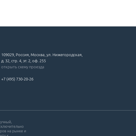
109029, Россия, Москва, ул. Нижегородская,
д. 32, стр. 4, эт. 2, оф. 255
открыть схему проезда
+7 (495) 730-20-26
аучный,
исключительно
ров на рынке и
нту к