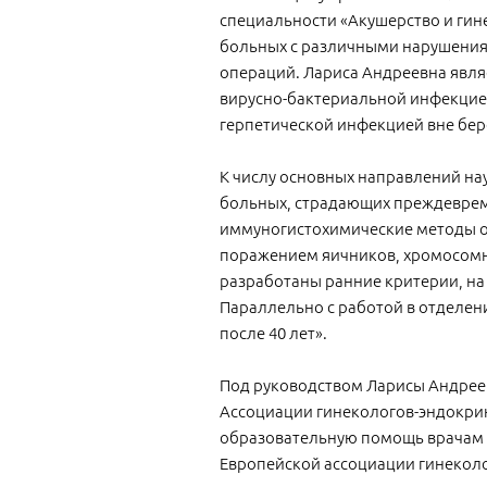
специальности «Акушерство и гин
больных с различными нарушениям
операций. Лариса Андреевна явля
вирусно-бактериальной инфекцие
герпетической инфекцией вне бе
К числу основных направлений на
больных, страдающих преждеврем
иммуногистохимические методы о
поражением яичников, хромосомн
разработаны ранние критерии, н
Параллельно с работой в отделен
после 40 лет».
Под руководством Ларисы Андреев
Ассоциации гинекологов-эндокрин
образовательную помощь врачам и
Европейской ассоциации гинекол