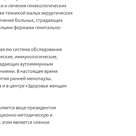
и и лечения гинекологических
же техникой малых хирургических
лечения больных, страдающих
желыми формами генитально-
ная ею система обследования
еские, иммунологические,
традающих аутоиммунным
ниями. В настоящее время
ития ранней менопаузы.
а и в центре «Здоровье женщин
вляется вице-президентом
ационно-методическую и
 этим является членом