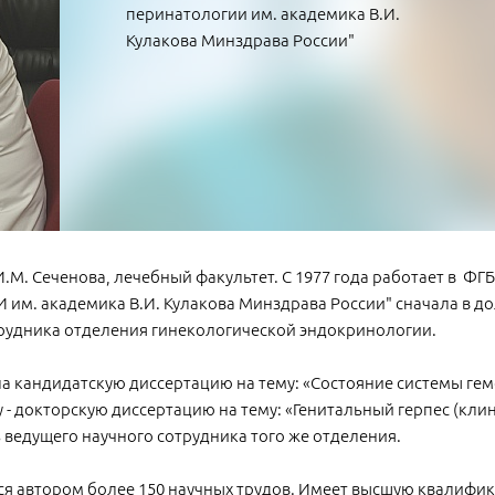
перинатологии им. академика В.И.
Кулакова Минздрава России"
И.М. Сеченова, лечебный факультет. С 1977 года работает в 
. академика В.И. Кулакова Минздрава России" сначала в до
трудника отделения гинекологической эндокринологии.
ла кандидатскую диссертацию на тему: «Состояние системы ге
 - докторскую диссертацию на тему: «Генитальный герпес (клин
 ведущего научного сотрудника того же отделения.
ся автором более 150 научных трудов. Имеет высшую квалифи