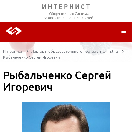
Общественная Система
усовершенствования врачей
О ПРОЕКТЕ
РЕГИСТРАЦИЯ
ВОЙТИ
ТРАНСЛЯЦИИ
ЦИКЛЫ ПЕРЕДАЧ
ЛЕКТОРЫ
ПУБЛИКАЦИИ
МАТЕРИАЛЫ
НОЗОЛОГИЯ
Интернист
Лекторы образовательного портала internist.ru
Рыбальченко Сергей Игоревич
Рыбальченко Сергей
Игоревич