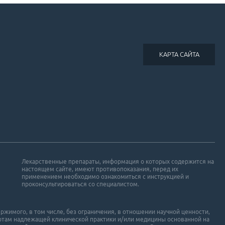
КАРТА САЙТА
Лекарственные препараты, информация о которых содержится на
настоящем сайте, имеют противопоказания, перед их
применением необходимо ознакомиться с инструкцией и
проконсультироваться со специалистом.
ржимого, в том числе, без ограничения, в отношении научной ценности,
ртам надлежащей клинической практики и/или медицины основанной на