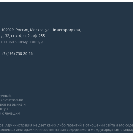
109029, Россия, Москва, ул. Нижегородская,
д. 32, стр. 4, эт. 2, оф. 255
открыть схему проезда
+7 (495) 730-20-26
аучный,
исключительно
ров на рынке и
нту к
и с лечащим
. Администрация не дает каких-либо гарантий в отношении cайта и его cоде
ставляемых лекторами или соответствия содержимого международным станда