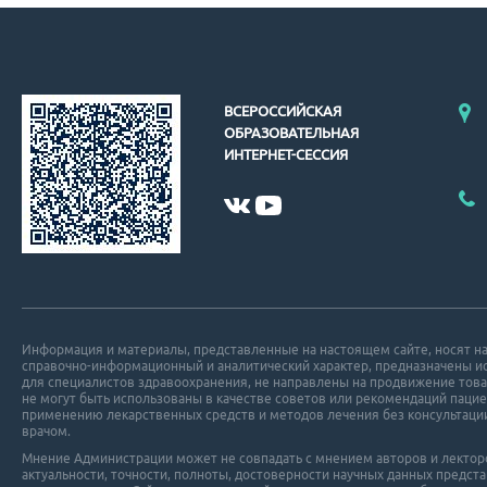
ВСЕРОССИЙСКАЯ
ОБРАЗОВАТЕЛЬНАЯ
ИНТЕРНЕТ-СЕССИЯ
Информация и материалы, представленные на настоящем сайте, носят н
справочно-информационный и аналитический характер, предназначены 
для специалистов здравоохранения, не направлены на продвижение това
не могут быть использованы в качестве советов или рекомендаций пацие
применению лекарственных средств и методов лечения без консультаци
врачом.
Мнение Администрации может не совпадать с мнением авторов и лекторов
актуальности, точности, полноты, достоверности научных данных пред