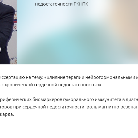
недостаточности РКНПК
диссертацию на тему: «Влияние терапии нейрогормональными
х с хронической сердечной недостаточностью».
ериферических биомаркеров гуморального иммунитета в диаг
торов при сердечной недостаточности, роль магнитно-резонан
карда.