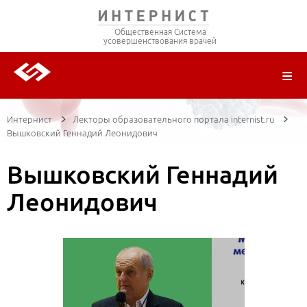
Общественная Система
усовершенствования врачей
О ПРОЕКТЕ
РЕГИСТРАЦИЯ
ВОЙТИ
ТРАНСЛЯЦИИ
ЦИКЛЫ ПЕРЕДАЧ
ЛЕКТОРЫ
ПУБЛИКАЦИИ
МАТЕРИАЛЫ
НОЗОЛОГИЯ
Интернист
Лекторы образовательного портала internist.ru
Вышковский Геннадий Леонидович
Вышковский Геннадий
Леонидович