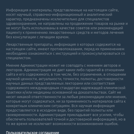
Информация и материалы, представленные на настоящем сайте,
носят научный, справочно-информационный и аналитический
характер, предназначены исключительно для специалистов
здравоохранения, не направлены на продвижение товаров на рынке и
не могут быть использованы в качестве советов или рекомендаций
пациенту к применению лекарственных средств и методов лечения
без консультации с лечащим врачом.
Лекарственные препараты, информация о которых содержится на
настоящем сайте, имеют противопоказания, перед их применением
необходимо ознакомиться с инструкцией и проконсультироваться со
специалистом.
Мнение Администрации может не совпадать с мнением авторов и
лекторов. Администрация не дает каких-либо гарантий в отношении
cайта и его cодержимого, в том числе, без ограничения, в отношении
научной ценности, актуальности, точности, полноты, достоверности
научных данных представляемых лекторами или соответствия
содержимого международным стандартам надлежащей клинической
практики и/или медицины основанной на доказательствах. Сайт не
несет никакой ответственности за любые рекомендации или мнения,
которые могут содержаться, ни за применимость материалов сайта к
конкретным клиническим ситуациям. Вся научная информация
предоставляется в исходном виде, без гарантий полноты или
своевременности. Администрация прикладывает все усилия, чтобы
обеспечить пользователей точной и достоверной информацией, но в
то же время не исключает возможности возникновения ошибок.
Пользовательское соглашение