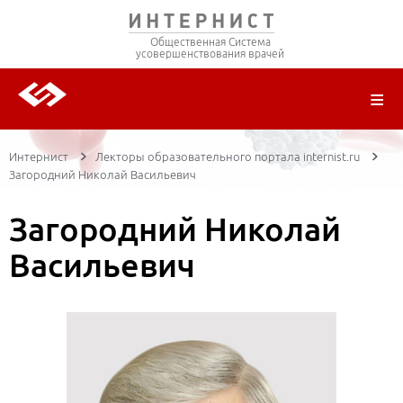
Общественная Система
усовершенствования врачей
О ПРОЕКТЕ
РЕГИСТРАЦИЯ
ВОЙТИ
ТРАНСЛЯЦИИ
ЦИКЛЫ ПЕРЕДАЧ
ЛЕКТОРЫ
ПУБЛИКАЦИИ
МАТЕРИАЛЫ
НОЗОЛОГИЯ
Интернист
Лекторы образовательного портала internist.ru
Загородний Николай Васильевич
Загородний Николай
Васильевич