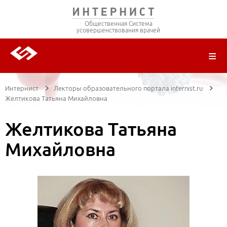
Общественная Система
усовершенствования врачей
О ПРОЕКТЕ
РЕГИСТРАЦИЯ
ВОЙТИ
ТРАНСЛЯЦИИ
ЦИКЛЫ ПЕРЕДАЧ
ЛЕКТОРЫ
ПУБЛИКАЦИИ
МАТЕРИАЛЫ
НОЗОЛОГИЯ
Интернист
Лекторы образовательного портала internist.ru
Желтикова Татьяна Михайловна
Желтикова Татьяна
Михайловна