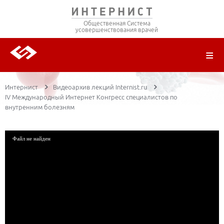
Общественная Система
усовершенствования врачей
О ПРОЕКТЕ
РЕГИСТРАЦИЯ
ВОЙТИ
ТРАНСЛЯЦИИ
ЦИКЛЫ ПЕРЕДАЧ
ЛЕКТОРЫ
ПУБЛИКАЦИИ
МАТЕРИАЛЫ
НОЗОЛОГИЯ
Интернист
Видеоархив лекций Internist.ru
IV Международный Интернет Конгресс специалистов по
внутренним болезням