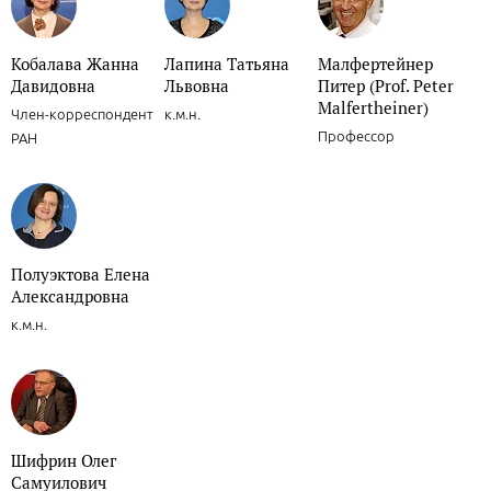
Кобалава Жанна
Лапина Татьяна
Малфертейнер
Давидовна
Львовна
Питер (Prof. Peter
Malfertheiner)
Член-корреспондент
к.м.н.
Профессор
РАН
Полуэктова Елена
Александровна
к.м.н.
Шифрин Олег
Самуилович