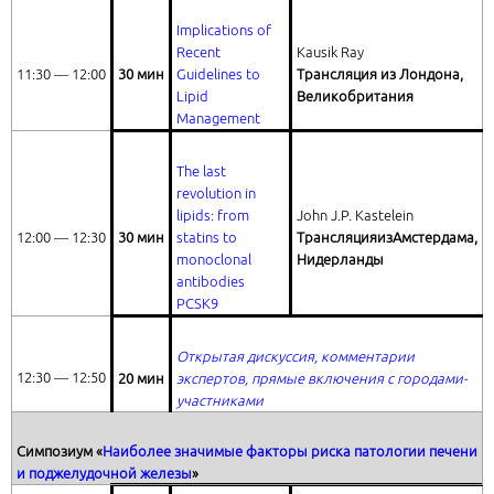
Implications of
Recent
Kausik Ray
11:30 ― 12:00
30 мин
Guidelines to
Трансляция из Лондона,
Lipid
Великобритания
Management
The last
revolution in
lipids: from
John J.P. Kastelein
12:00 ― 12:30
30 мин
statins to
Трансляция
из
Амстердама
,
monoclonal
Нидерланды
antibodies
PCSK9
Открытая дискуссия, комментарии
12:30 ― 12:50
20 мин
экспертов, прямые включения с городами-
участниками
Симпозиум «
Наиболее значимые факторы риска патологии печени
и поджелудочной железы
»