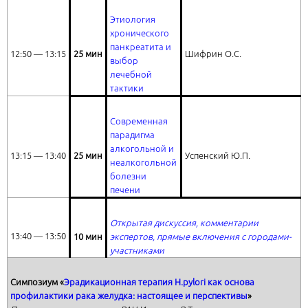
Этиология
хронического
панкреатита и
12:50 ― 13:15
25 мин
Шифрин О.С.
выбор
лечебной
тактики
Современная
парадигма
алкогольной и
13:15 ― 13:40
25 мин
Успенский Ю.П.
неалкогольной
болезни
печени
Открытая дискуссия, комментарии
13:40 ― 13:50
10 мин
экспертов, прямые включения с городами-
участниками
Симпозиум «
Эрадикационная терапия H.pylori как основа
профилактики рака желудка: настоящее и перспективы
»