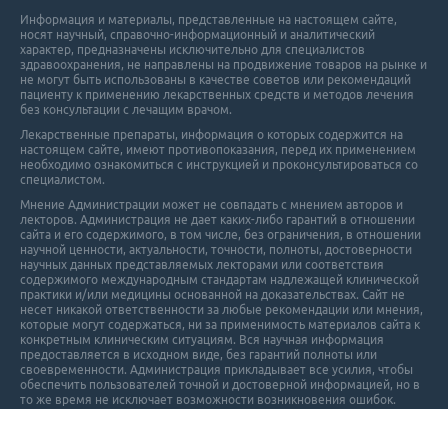
Информация и материалы, представленные на настоящем сайте,
носят научный, справочно-информационный и аналитический
характер, предназначены исключительно для специалистов
здравоохранения, не направлены на продвижение товаров на рынке и
не могут быть использованы в качестве советов или рекомендаций
пациенту к применению лекарственных средств и методов лечения
без консультации с лечащим врачом.
Лекарственные препараты, информация о которых содержится на
настоящем сайте, имеют противопоказания, перед их применением
необходимо ознакомиться с инструкцией и проконсультироваться со
специалистом.
Мнение Администрации может не совпадать с мнением авторов и
лекторов. Администрация не дает каких-либо гарантий в отношении
cайта и его cодержимого, в том числе, без ограничения, в отношении
научной ценности, актуальности, точности, полноты, достоверности
научных данных представляемых лекторами или соответствия
содержимого международным стандартам надлежащей клинической
практики и/или медицины основанной на доказательствах. Сайт не
несет никакой ответственности за любые рекомендации или мнения,
которые могут содержаться, ни за применимость материалов сайта к
конкретным клиническим ситуациям. Вся научная информация
предоставляется в исходном виде, без гарантий полноты или
своевременности. Администрация прикладывает все усилия, чтобы
обеспечить пользователей точной и достоверной информацией, но в
то же время не исключает возможности возникновения ошибок.
Пользовательское соглашение