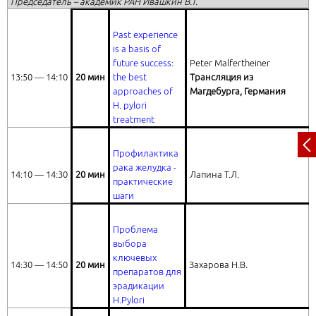
Председатель – академик РАН Ивашкин В.Т.
Past experience
is a basis of
future success:
Peter Malfertheiner
13:50 ― 14:10
20 мин
the best
Трансляция из
approaches of
Магдебурга, Германия
H. pylori
treatment
Профилактика
рака желудка -
14:10 ― 14:30
20 мин
Лапина Т.Л.
практические
шаги
Проблема
выбора
ключевых
14:30 ― 14:50
20 мин
Захарова Н.В.
препаратов для
эрадикации
H.Pylori