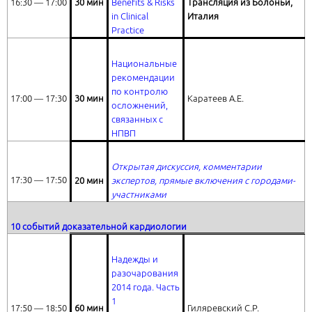
16:30 ― 17:00
30 мин
Benefits & Risks
Трансляция из Болоньи,
in Clinical
Италия
Practice
Национальные
рекомендации
по контролю
17:00 ― 17:30
30 мин
Каратеев А.Е.
осложнений,
связанных с
НПВП
Открытая дискуссия, комментарии
17:30 ― 17:50
20 мин
экспертов, прямые включения с городами-
участниками
10 событий доказательной кардиологии
Надежды и
разочарования
2014 года
. Часть
1
17:50 ― 18:50
60 мин
Гиляревский С.Р.