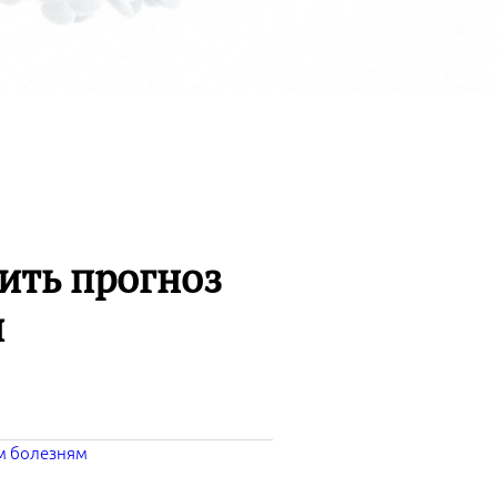
ить прогноз
я
м болезням