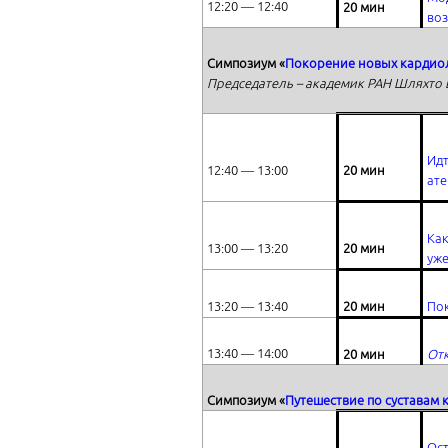
12:20 ― 12:40
2
0 мин
воз
Симпозиум «
Покорение новых кардиоло
Председатель – академик РАН Шляхто Е
Идт
12:40 ― 13:00
20 мин
ат
Как
13:00 ― 13:20
20 мин
уже
13:20 ― 13:40
20 мин
Пок
13:40 ― 14:00
20 мин
Отк
Симпозиум «
Путешествие по суставам
Ост