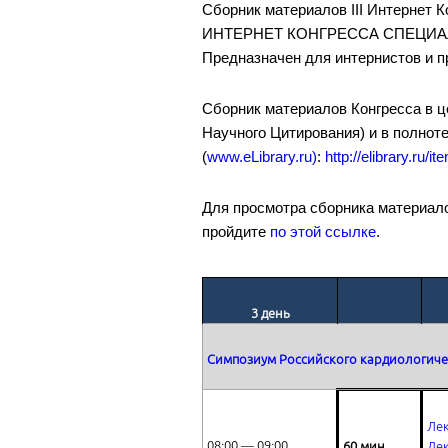
Сборник материалов III Интернет 
ИНТЕРНЕТ КОНГРЕССА СПЕЦИАЛИ
Предназначен для интернистов и 
Сборник материалов Конгресса в 
Научного Цитирования) и в полнот
(
www.eLibrary.ru)
:
http://elibrary.ru/
Для просмотра сборника матер
пройдите
по этой ссылке
.
3
день
Симпозиум Российского кардиологиче
Лек
08:00 ― 09:00
60 мин
Лек