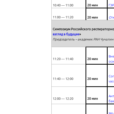
10:40 ― 11:00
20 мин
ГЭР
11:00 ― 11:20
20 мин
Отк
Симпозиум Российского респираторно
взгляд в будущее
»
Председатель – академик РАН Чучалин 
Вне
11:20 ― 11:40
20 мин
ос
Com
11:40 ― 12:00
20 мин
vac
Ан
12:00 ― 12:20
20 мин
бак
Мо