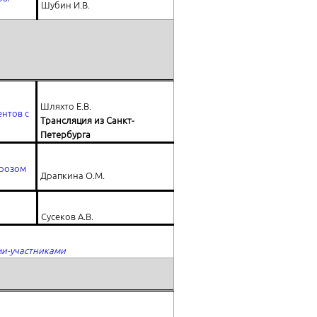
Шубин И.В.
Шляхто Е.В.
ентов с
Трансляция из Санкт-
Петербурга
ерозом
Драпкина О.М.
Сусеков А.В.
ми-участниками