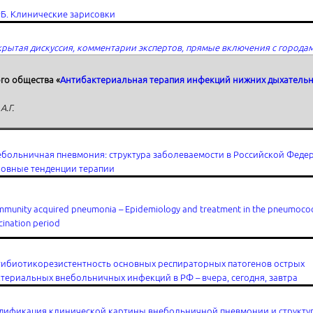
Б. Клинические зарисовки
рытая дискуссия, комментарии экспертов, прямые включения с города
го общества «
Антибактериальная терапия инфекций нижних дыхательны
А.Г.
больничная пневмония: структура заболеваемости в Российской Феде
новные тенденции терапии
munity acquired pneumonia – Epidemiology and treatment in the pneumococ
cination period
тибиотикорезистентность основных респираторных патогенов острых
териальных внебольничных инфекций в РФ – вчера, сегодня, завтра
дификация клинической картины внебольничной пневмонии и структу