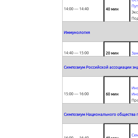
Пут
14:00 ― 14:40
40 мин
Экс
Под
Иммунология
14:40 ― 15:00
20 мин
За
Симпозиум Российской ассоциации э
Инс
15:00 ― 16:00
60 мин
Инс
Пр
Симпозиум Национального общества п
Се
16:00 ― 16:40