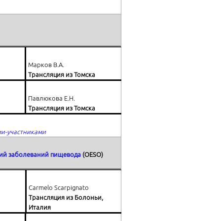
Марков В.А.
Трансляция из Томска
Павлюкова Е.Н.
Трансляция из Томска
ми-участниками
ний заболеваний пищевода
(
OESO
)
Carmelo Scarpignato
Трансляция из Болоньи,
Италия