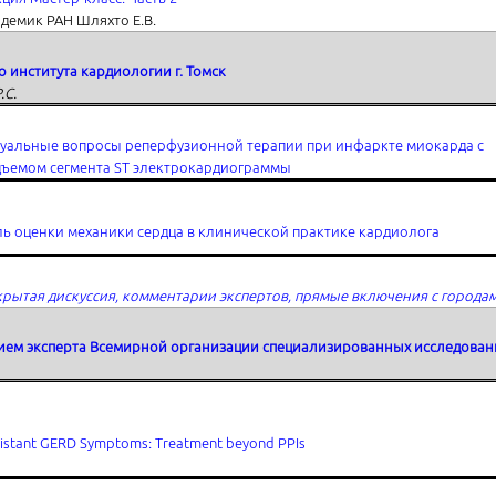
демик РАН Шляхто Е.В.
 института кардиологии г. Томск
.С.
туальные вопросы реперфузионной терапии при инфаркте миокарда с
дъемом сегмента ST электрокардиограммы
ь оценки механики сердца в клинической практике кардиолога
рытая дискуссия, комментарии экспертов, прямые включения с города
тием эксперта Всемирной организации специализированных исследова
istant GERD Symptoms: Treatment beyond PPIs