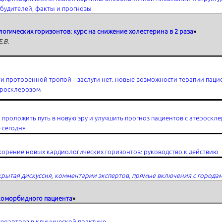
будителей, факты и прогнозы
гических горизонтов: курс на снижение холестерина в 2 раза
»
.В.
и проторенной тропой – заслуги нет: новые возможности терапии паци
еросклерозом
 проложить путь в новую эру и улучшить прогноз пациентов с атероскл
 сегодня
орение новых кардиологических горизонтов: руководство к действию
рытая дискуссия, комментарии экспертов, прямые включения с города
 коморбидного пациента
»
еоартроз в клинической практике