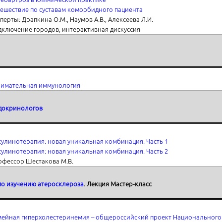
ешествие по суставам коморбидного пациента
перты: Драпкина О.М., Наумов А.В., Алексеева Л.И.
ключение городов, интерактивная дискуссия
нимательная иммунология
ндокринологов
улинотерапия: новая уникальная комбинация. Часть 1
улинотерапия: новая уникальная комбинация. Часть 2
офессор Шестакова М.В.
о изучению атеросклероза
. Лекция Мастер-класс
мейная гиперхолестеринемия – общероссийский проект Национального