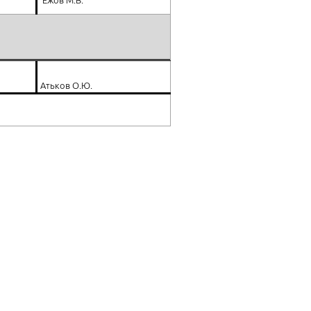
Ежов М.В.
Атьков О.Ю.