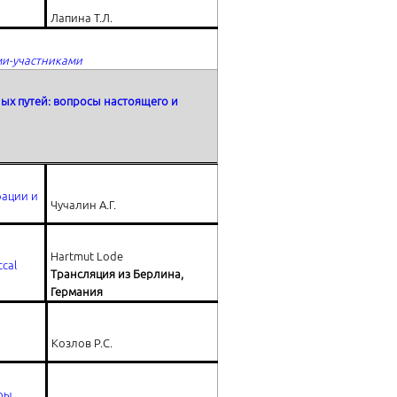
Лапина Т.Л.
ми-участниками
х путей: вопросы настоящего и
рации и
Чучалин А.Г.
Hartmut Lode
cal
Трансляция из Берлина,
Германия
Козлов Р.С.
ры