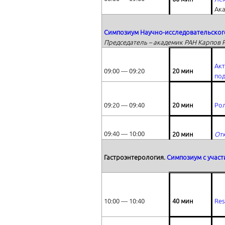
Ака
Симпозиум Научно-исследовательского
Председатель – академик РАН Карпов Р
Ак
09:00 ― 09:20
20 мин
по
09:20 ― 09:40
20 мин
Рол
09:40 ― 10:00
20 мин
Отк
Гастроэнтерология.
Симпозиум с учас
10:00 ― 10:40
40 мин
Res