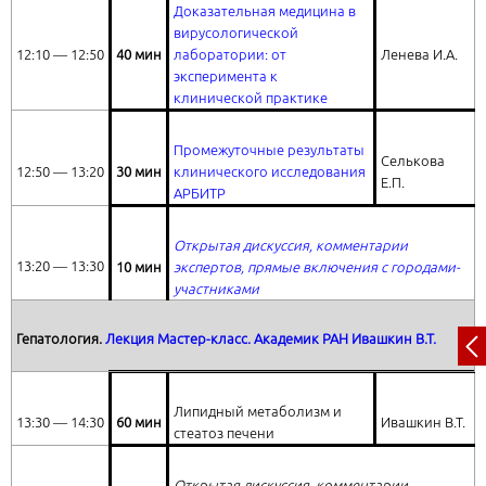
Доказательная медицина в
вирусологической
12:10 ― 12:50
40 мин
лаборатории: от
Ленева И.А.
эксперимента к
клинической практике
Промежуточные результаты
Селькова
12:50 ― 13:20
30 мин
клинического исследования
Е.П.
АРБИТР
Открытая дискуссия, комментарии
13:20 ― 13:30
1
0 мин
экспертов, прямые включения с городами-
участниками
Гепатология.
Лекция Мастер-класс. Академик РАН Ивашкин В.Т.
Липидный метаболизм и
13:30 ― 14:30
60 мин
Ивашкин В.Т.
стеатоз печени
Открытая дискуссия, комментарии