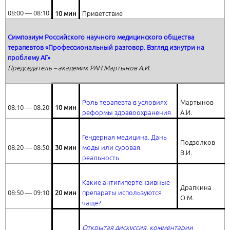
08:00 ― 08:10
10 мин
Приветствие
Симпозиум Российского научного медицинского общества
терапевтов «Профессиональный разговор. Взгляд изнутри на
проблему АГ»
Председатель – академик РАН Мартынов А.И.
Роль терапевта в условиях
Мартынов
08:10 ― 08:20
10 мин
реформы здравоохранения
А.И.
Гендерная медицина. Дань
Подзолков
08:20 ― 08:50
30 мин
моды или суровая
В.И.
реальность
Какие антигипертензивные
Драпкина
08:50 ― 09:10
20 мин
препараты используются
О.М.
чаще?
Открытая дискуссия, комментарии