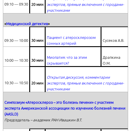
09:10 ― 09:30
20 мин
экспертов, прямые включения с городами-
участниками
«
Медицинский детектив
»
Пациент с атеросклерозом
09:30 ― 10:00
3
0 мин
Сусеков А.В.
сонных артерий
Миопатия: что за этим
Драпкина
10:00 ― 10:30
30 мин
скрывается?
О.М.
Открытая дискуссия, комментарии
10:30 ― 10:50
20 мин
экспертов, прямые включения с городами-
участниками
Симпозиум «Атеросклероз – это болезнь печени» с участием
эксперта Американской ассоциации по изучению болезней печени
(AASLD)
Председатель – академик РАН Ивашкин В.Т.