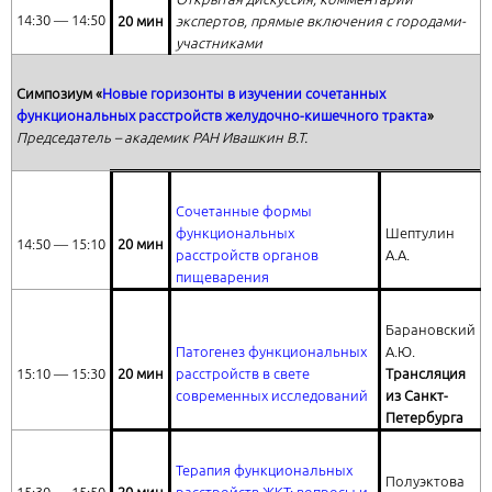
14:30 ― 14:50
20 мин
экспертов, прямые включения с городами-
участниками
Симпозиум «
Новые горизонты в изучении сочетанных
функциональных расстройств желудочно-кишечного тракта
»
Председатель – академик РАН Ивашкин В.Т.
Сочетанные формы
функциональных
Шептулин
14:50 ― 15:10
20 мин
расстройств органов
А.А.
пищеварения
Барановский
Патогенез функциональных
А.Ю.
15:10 ― 15:30
20 мин
расстройств в свете
Трансляция
современных исследований
из Санкт-
Петербурга
Терапия функциональных
Полуэктова