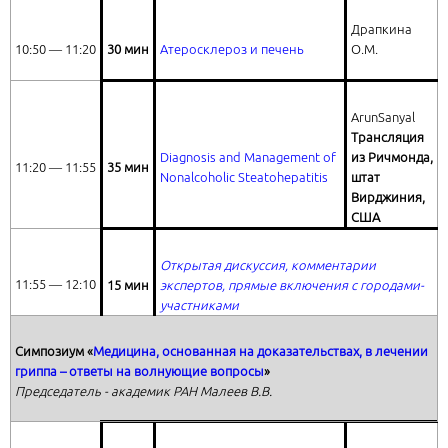
Драпкина
10:50 ― 11:20
3
0
мин
Атеросклероз и печень
О.М.
ArunSanyal
Трансляция
Diagnosis and Management of
из Ричмонда,
11:20 ― 11:55
3
5
мин
Nonalcoholic Steatohepatitis
штат
Вирджиния,
США
Открытая дискуссия, комментарии
11:55 ― 12:10
15 мин
экспертов, прямые включения с городами-
участниками
Симпозиум «
Медицина, основанная на доказательствах, в лечении
гриппа – ответы на волнующие вопросы
»
Председатель - академик РАН Малеев В.В.