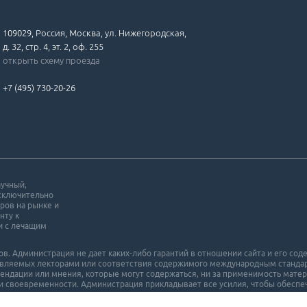
109029, Россия, Москва, ул. Нижегородская,
д. 32, стр. 4, эт. 2, оф. 255
открыть схему проезда
+7 (495) 730-20-26
аучный,
исключительно
ров на рынке и
нту к
и с лечащим
. Администрация не дает каких-либо гарантий в отношении cайта и его cоде
ставляемых лекторами или соответствия содержимого международным станда
мендации или мнения, которые могут содержаться, ни за применимость матер
и своевременности. Администрация прикладывает все усилия, чтобы обеспеч