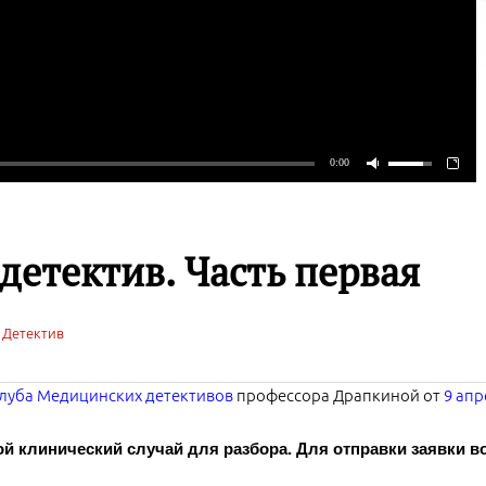
етектив. Часть первая
 Детектив
луба Медицинских детективов
профессора Драпкиной от
9 апр
ой клинический случай для разбора. Для отправки заявки 