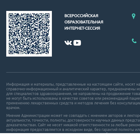
ВСЕРОССИЙСКАЯ
ОБРАЗОВАТЕЛЬНАЯ
ИНТЕРНЕТ-СЕССИЯ
Информация и материалы, представленные на настоящем сайте, носят н
справочно-информационный и аналитический характер, предназначены 
для специалистов здравоохранения, не направлены на продвижение това
не могут быть использованы в качестве советов или рекомендаций пацие
применению лекарственных средств и методов лечения без консультаци
врачом.
Мнение Администрации может не совпадать с мнением авторов и лекторов
актуальности, точности, полноты, достоверности научных данных пред
доказательствах. Сайт не несет никакой ответственности за любые реко
информация предоставляется в исходном виде, без гарантий полноты ил
время не исключает возможности возникновения ошибок.