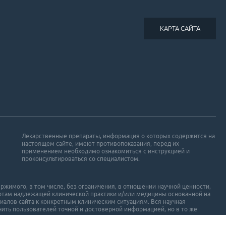
КАРТА САЙТА
Лекарственные препараты, информация о которых содержится на
настоящем сайте, имеют противопоказания, перед их
применением необходимо ознакомиться с инструкцией и
проконсультироваться со специалистом.
ржимого, в том числе, без ограничения, в отношении научной ценности,
ртам надлежащей клинической практики и/или медицины основанной на
иалов сайта к конкретным клиническим ситуациям. Вся научная
ить пользователей точной и достоверной информацией, но в то же