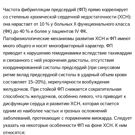
Частота фибрилляции предсердий (ФП) прямо коррелирует
со степенью хронической сердечной недостаточности (ХСН):
она нарастает от 10 % у больных II функционального класса
(ФК) до 40 % и более у пациентов IV ФК.
Патофизиологические механизмы развития ХСН и ФП имеют
много общего и носят многофакторный характер. ФП
приводит к нарушению гемодинамики вследствие тахикардии
и связанного с ней укорочения диастолы, отсутствия
координированной систолы предсердий (при синусовом
ритме вклад предсердной систолы в ударный объем крови
составляет 15–20%), нерегулярности возбуждения
желудочков. При стойкой ФП снижается сократительная
способность желудочков, особенно левого, что приводит к
дисфункции сердца и развитию ХСН, которая остается
одним из наиболее частых и грозных осложнений
заболеваний, протекающих с поражением миокарда. Следует
указать на некоторые особенности ФП на фоне ХСН. К ним
относятся: