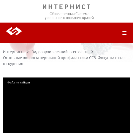
Общественная Система
усовершенствования врачей
О ПРОЕКТЕ
РЕГИСТРАЦИЯ
ВОЙТИ
ТРАНСЛЯЦИИ
ЦИКЛЫ ПЕРЕДАЧ
ЛЕКТОРЫ
ПУБЛИКАЦИИ
МАТЕРИАЛЫ
НОЗОЛОГИЯ
Интернист
Видеоархив лекций Internist.ru
Основные вопросы первичной профилактики ССЗ. Фокус на отказ
от курения