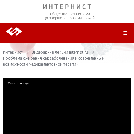
Общественная Система
усовершенствования врачей
О ПРОЕКТЕ
РЕГИСТРАЦИЯ
ВОЙТИ
ТРАНСЛЯЦИИ
ЦИКЛЫ ПЕРЕДАЧ
ЛЕКТОРЫ
ПУБЛИКАЦИИ
МАТЕРИАЛЫ
НОЗОЛОГИЯ
Интернист
Видеоархив лекций Internist.ru
Проблема ожирения как заболевания и современные
возможности медикаментозной терапии