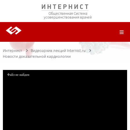
Общественная Система
усовершенствования врачей
О ПРОЕКТЕ
РЕГИСТРАЦИЯ
ВОЙТИ
ТРАНСЛЯЦИИ
ЦИКЛЫ ПЕРЕДАЧ
ЛЕКТОРЫ
ПУБЛИКАЦИИ
МАТЕРИАЛЫ
НОЗОЛОГИЯ
Интернист
Видеоархив лекций Internist.ru
Новости доказательной кардиологии