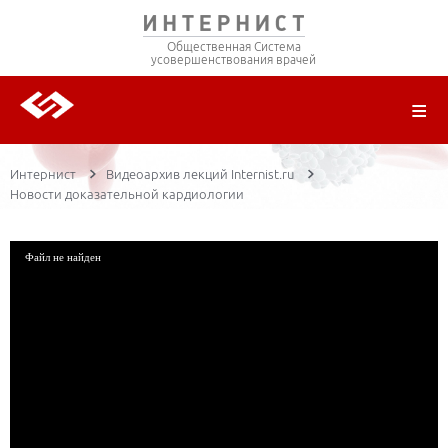
Общественная Система
усовершенствования врачей
О ПРОЕКТЕ
РЕГИСТРАЦИЯ
ВОЙТИ
ТРАНСЛЯЦИИ
ЦИКЛЫ ПЕРЕДАЧ
ЛЕКТОРЫ
ПУБЛИКАЦИИ
МАТЕРИАЛЫ
НОЗОЛОГИЯ
Интернист
Видеоархив лекций Internist.ru
Новости доказательной кардиологии