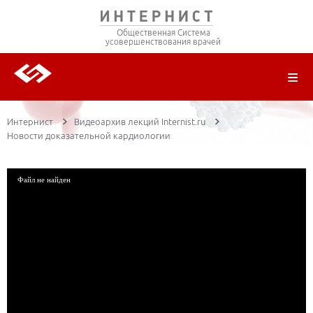
Общественная Система
усовершенствования врачей
О ПРОЕКТЕ
РЕГИСТРАЦИЯ
ВОЙТИ
ТРАНСЛЯЦИИ
ЦИКЛЫ ПЕРЕДАЧ
ЛЕКТОРЫ
ПУБЛИКАЦИИ
МАТЕРИАЛЫ
НОЗОЛОГИЯ
Интернист
Видеоархив лекций Internist.ru
Новости доказательной кардиологии