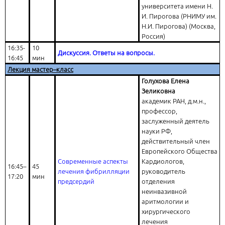
университета имени Н.
И. Пирогова (РНИМУ им.
Н.И. Пирогова) (Москва,
Россия)
16:35-
10
Дискуссия. Ответы на вопросы.
16:45
мин
Лекция мастер–класс
Голухова Елена
Зеликовна
академик РАН, д.м.н.,
профессор,
заслуженный деятель
науки РФ,
действительный член
Европейского Общества
Современные аспекты
Кардиологов,
16:45–
45
лечения фибрилляции
руководитель
17:20
мин
предсердий
отделения
неинвазивной
аритмологии и
хирургического
лечения