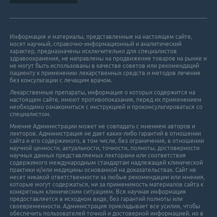
Информация и материалы, представленные на настоящем сайте,
носят научный, справочно-информационный и аналитический
характер, предназначены исключительно для специалистов
здравоохранения, не направлены на продвижение товаров на рынке и
не могут быть использованы в качестве советов или рекомендаций
пациенту к применению лекарственных средств и методов лечения
без консультации с лечащим врачом.
Лекарственные препараты, информация о которых содержится на
настоящем сайте, имеют противопоказания, перед их применением
необходимо ознакомиться с инструкцией и проконсультироваться со
специалистом.
Мнение Администрации может не совпадать с мнением авторов и
лекторов. Администрация не дает каких-либо гарантий в отношении
cайта и его cодержимого, в том числе, без ограничения, в отношении
научной ценности, актуальности, точности, полноты, достоверности
научных данных представляемых лекторами или соответствия
содержимого международным стандартам надлежащей клинической
практики и/или медицины основанной на доказательствах. Сайт не
несет никакой ответственности за любые рекомендации или мнения,
которые могут содержаться, ни за применимость материалов сайта к
конкретным клиническим ситуациям. Вся научная информация
предоставляется в исходном виде, без гарантий полноты или
своевременности. Администрация прикладывает все усилия, чтобы
обеспечить пользователей точной и достоверной информацией, но в