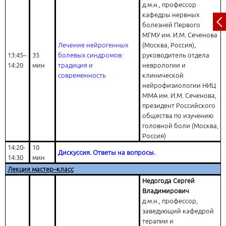
д.м.н., профессор
кафедры нервных
болезней Первого
МГМУ им. И.М. Сеченова
Лечение нейрогенных
(Москва, Россия),
13:45–
35
болевых синдромов:
руководитель отдела
14:20
мин
традиция и
неврологии и
современность
клинической
нейрофизиологии НИЦ
ММА им. И.М. Сеченова,
президент Российского
общества по изучению
головной боли (Москва,
Россия)
14:20-
10
Дискуссия. Ответы на вопросы.
14:30
мин
Лекция мастер–класс
Недогода Сергей
Владимирович
д.м.н., профессор,
заведующий кафедрой
терапии и