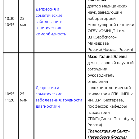
доктор медицинских
Депрессия и
наук, заведующий
соматические
10:30-
25
лабораторией
заболевания:
10:55
мин
молекулярной генетики
генетическая
ФГБУ «ФМИЦПН им.
коморбидность
В.П.Сербского»
Минздрава
России(Москва, Россия)
Мазо Галина Элевна
д.м.н., главный научный
сотрудник,
руководитель
отделения
Депрессия и
эндокринологической
10:55-
25
соматические
психиатрии СПб НИПНИ
11:20
мин
заболевания: трудности
им. В.М. Бехтерева,
диагностики
профессор кафедры
психиатрии
СПбГУ(Санкт–Петербург,
Россия)
Трансляция из Санкт–
Петербурга (Россия)