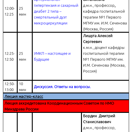
гипертензия и сахарный
д.м.н., профессор
,
12:00-
25
диабет 2 типа –
кафедра госпитальной
12:25
мин
смертельный дуэт
терапии №1 Первого
микроциркуляции
МГМУ им. И.М. Сеченова
(Москва, Россия)
Лишута Алексей
Сергеевич
к.м.н., доцент кафедры
12:25-
25
УМКП – настоящее и
госпитальной терапии
12:50
мин
будущее
№1 Первого МГМУ им.
И.М. Сеченова (Москва,
Россия)
12:50-
10
Дискуссия. Ответы на вопросы.
13:00
мин
Лекция мастер–класс
Лекция аккредитована Координационным Советом по НМО
Минздрава России
Бордин Дмитрий
Станиславович
д.м.н., профессор,