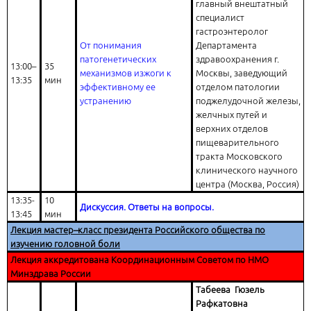
главный внештатный
специалист
гастроэнтеролог
От понимания
Департамента
патогенетических
здравоохранения г.
13:00–
35
механизмов изжоги к
Москвы, заведующий
13:35
мин
эффективному ее
отделом патологии
устранению
поджелудочной железы,
желчных путей и
верхних отделов
пищеварительного
тракта Московского
клинического научного
центра (Москва, Россия)
13:35-
10
Дискуссия. Ответы на вопросы.
13:45
мин
Лекция мастер–класс президента Российского общества по
изучению головной боли
Лекция аккредитована Координационным Советом по НМО
Минздрава России
Табеева Гюзель
Рафкатовна