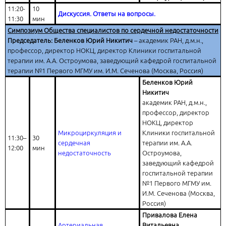
11:20-
10
Дискуссия. Ответы на вопросы.
11:30
мин
Симпозиум Общества специалистов по сердечной недостаточности
Председатель: Беленков Юрий Никитич
– академик РАН, д.м.н.,
профессор, директор НОКЦ, директор Клиники госпитальной
терапии им. А.А. Остроумова, заведующий кафедрой госпитальной
терапии №1 Первого МГМУ им. И.М. Сеченова (Москва, Россия)
Беленков Юрий
Никитич
академик РАН, д.м.н.,
профессор, директор
НОКЦ, директор
Микроциркуляция и
Клиники госпитальной
11:30–
30
сердечная
терапии им. А.А.
12:00
мин
недостаточность
Остроумова,
заведующий кафедрой
госпитальной терапии
№1 Первого МГМУ им.
И.М. Сеченова (Москва,
Россия)
Привалова Елена
Артериальная
Витальевна