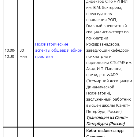
директор СПб НИПНИ
им. В.М. Бехтерева,
председатель
правления РОП,
Главный внештатный
специалист-эксперт по
психиатрии
Психиатрические
Росздравнадзора,
10:00-
30
аспекты общеврачебной
заведующий кафедрой
10:30
мин
практики
психиатрии и
наркологии СПбГМУ им.
Акад. И.П. Павлова,
президент WADP
(Всемирной Ассоциации
Динамической
Психиатрии),
заслуженный работник
высшей школы (Санкт–
Петербург, Россия)
Трансляция из Санкт–
Петербурга (Россия)
Кибитов Александр
Олегович