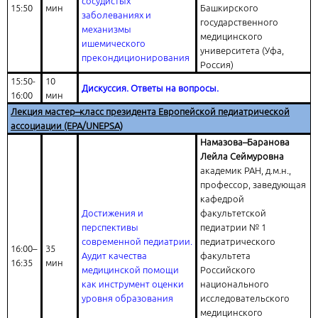
сосудистых
15:50
мин
Башкирского
заболеваниях и
государственного
механизмы
медицинского
ишемического
университета (Уфа,
прекондиционирования
Россия)
15:50-
10
Дискуссия. Ответы на вопросы.
16:00
мин
Лекция мастер–класс президента Европейской педиатрической
ассоциации (EPA/UNEPSA)
Намазова–Баранова
Лейла Сеймуровна
академик РАН, д.м.н.,
профессор, заведующая
кафедрой
Достижения и
факультетской
перспективы
педиатрии № 1
современной педиатрии.
педиатрического
16:00–
35
Аудит качества
факультета
16:35
мин
медицинской помощи
Российского
как инструмент оценки
национального
уровня образования
исследовательского
медицинского