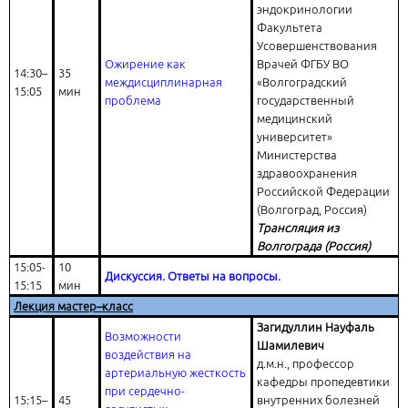
эндокринологии
Факультета
Усовершенствования
Ожирение как
Врачей ФГБУ ВО
14:30–
35
междисциплинарная
«Волгоградский
15:05
мин
проблема
государственный
медицинский
университет»
Министерства
здравоохранения
Российской Федерации
(Волгоград, Россия)
Трансляция из
Волгограда (Россия)
15:05-
10
Дискуссия. Ответы на вопросы.
15:15
мин
Лекция мастер–класс
Загидуллин Науфаль
Возможности
Шамилевич
воздействия на
д.м.н., профессор
артериальную жесткость
кафедры пропедевтики
при сердечно-
15:15–
45
внутренних болезней