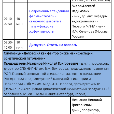
России (Москва, Россия)
Зилов Алексей
Современные тенденции
Вадимович
фармакотерапии
к.м.н., доцент кафедры
09:10-
40
сахарного диабета 2
эндокринологии
09:50
мин
типа – фокус на
Первого МГМУ имени
эффективность
И.М. Сеченова (Москва,
Россия)
09:50-
10
Дискуссия. Ответы на вопросы.
10:00
мин
Симпозиум «
Депрессия как фактор риска манифестации
соматической патологии»
Председатель: Незнанов Николай Григорьевич
– д.м.н., профессор,
директор СПб НИПНИ им. В.М. Бехтерева, председатель правления
РОП, Главный внештатный специалист-эксперт по психиатрии
Росздравнадзора, заведующий кафедрой психиатрии и
наркологии СПбГМУ им. Акад. И.П. Павлова, президент WADP
(Всемирной Ассоциации Динамической Психиатрии), заслуженный
работник высшей школы (Санкт–Петербург, Россия)
Незнанов Николай
Григорьевич
д.м.н., профессор,