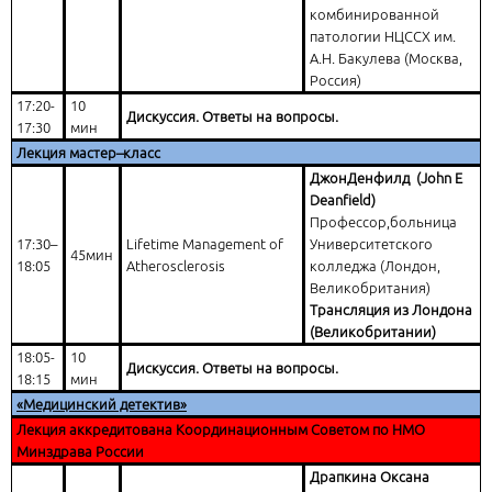
комбинированной
патологии НЦССХ им.
А.Н. Бакулева (Москва,
Россия)
17:20-
10
Дискуссия. Ответы на вопросы.
17:30
мин
Лекция мастер–класс
Джон
Денфилд
(John E
Deanfield)
Профессор,больница
17:30–
Lifetime Management of
Университетского
45мин
18:05
Atherosclerosis
колледжа (Лондон,
Великобритания)
Трансляция из Лондона
(Великобритании)
18:05-
10
Дискуссия. Ответы на вопросы.
18:15
мин
«Медицинский детектив»
Лекция аккредитована Координационным Советом по НМО
Минздрава России
Драпкина Оксана