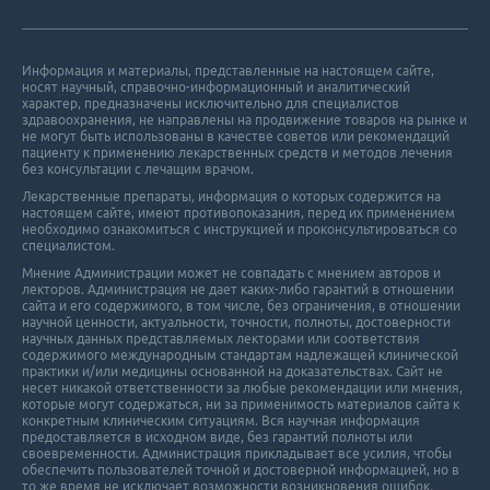
Информация и материалы, представленные на настоящем сайте,
носят научный, справочно-информационный и аналитический
характер, предназначены исключительно для специалистов
здравоохранения, не направлены на продвижение товаров на рынке и
не могут быть использованы в качестве советов или рекомендаций
пациенту к применению лекарственных средств и методов лечения
без консультации с лечащим врачом.
Лекарственные препараты, информация о которых содержится на
настоящем сайте, имеют противопоказания, перед их применением
необходимо ознакомиться с инструкцией и проконсультироваться со
специалистом.
Мнение Администрации может не совпадать с мнением авторов и
лекторов. Администрация не дает каких-либо гарантий в отношении
cайта и его cодержимого, в том числе, без ограничения, в отношении
научной ценности, актуальности, точности, полноты, достоверности
научных данных представляемых лекторами или соответствия
содержимого международным стандартам надлежащей клинической
практики и/или медицины основанной на доказательствах. Сайт не
несет никакой ответственности за любые рекомендации или мнения,
которые могут содержаться, ни за применимость материалов сайта к
конкретным клиническим ситуациям. Вся научная информация
предоставляется в исходном виде, без гарантий полноты или
своевременности. Администрация прикладывает все усилия, чтобы
обеспечить пользователей точной и достоверной информацией, но в
то же время не исключает возможности возникновения ошибок.