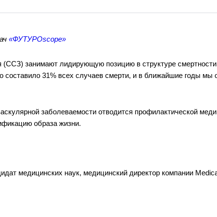
дач
«
ФУТУРО
scope
»
(ССЗ) занимают лидирующую позицию в структуре смертности в
то составило 31% всех случаев смерти, и в ближайшие годы мы
аскулярной заболеваемости отводится профилактической медиц
ификацию образа жизни.
дидат медицинских наук, медицинский директор компании Medical